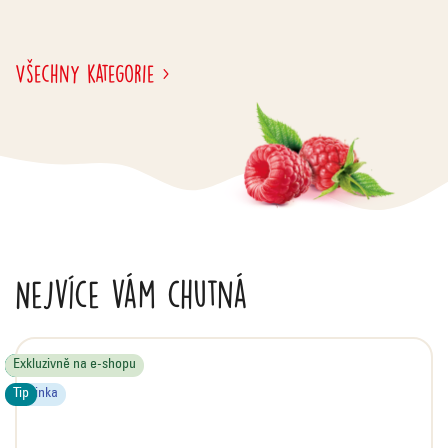
Všechny kategorie
Nejvíce vám chutná
Limitovaná edice
Tip
Exkluzivně na e-shopu
Akce
Novinka
Tip