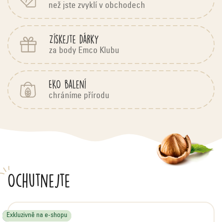
než jste zvyklí v obchodech
Získejte dárky
za body Emco Klubu
EKO balení
chráníme přírodu
Ochutnejte
Tip
Tip
Novinka
Doporučujeme
Doporučujeme
Tip
Novinka
Novinka
Tip
Exkluzivně na e-shopu
Exkluzivně na e-shopu