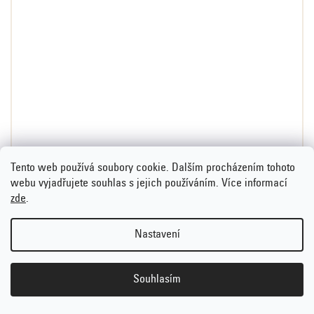
Tento web používá soubory cookie. Dalším procházením tohoto
webu vyjadřujete souhlas s jejich používáním. Více informací
zde
.
Kešu celé - pražené a nesolené, 500 g
Nastavení
Klubová cena
219 Kč
Souhlasím
Běžná cena
259 Kč