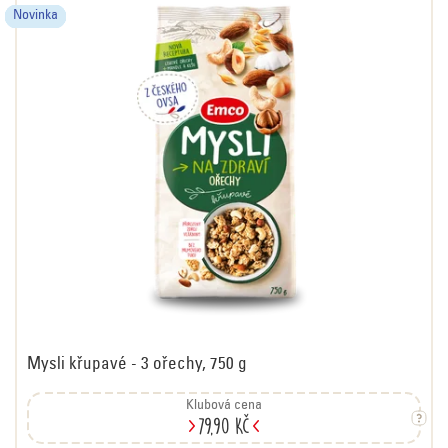
Novinka
Novinka
Novinka
Novinka
Novinka
Novinka
Mysli křupavé - 3 ořechy, 750 g
Klubová cena
79,90 Kč