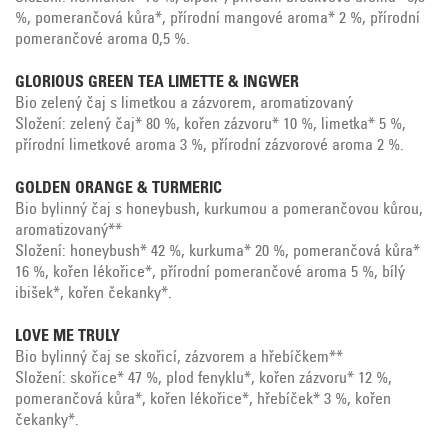
%, pomerančová kůra*, přírodní mangové aroma* 2 %, přírodní
pomerančové aroma 0,5 %.
GLORIOUS GREEN TEA LIMETTE & INGWER
Bio zelený čaj s limetkou a zázvorem, aromatizovaný
Složení: zelený čaj* 80 %, kořen zázvoru* 10 %, limetka* 5 %,
přírodní limetkové aroma 3 %, přírodní zázvorové aroma 2 %.
GOLDEN ORANGE & TURMERIC
Bio bylinný čaj s honeybush, kurkumou a pomerančovou kůrou,
aromatizovaný**
Složení: honeybush* 42 %, kurkuma* 20 %, pomerančová kůra*
16 %, kořen lékořice*, přírodní pomerančové aroma 5 %, bílý
ibišek*, kořen čekanky*.
LOVE ME TRULY
Bio bylinný čaj se skořicí, zázvorem a hřebíčkem**
Složení: skořice* 47 %, plod fenyklu*, kořen zázvoru* 12 %,
pomerančová kůra*, kořen lékořice*, hřebíček* 3 %, kořen
čekanky*.