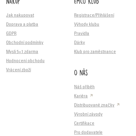
Nákup
Emco Klub
Jak nakupovat
Registrace/Přihlášení
Doprava a platba
Výhody klubu
GDPR
Pravidla
Obchodní podmínky
Dárky
Mysli 5+1 zdarma
Klub pro zaměstnance
Hodnocení obchodu
O nás
Vrácení zboží
Náš příběh
Kariéra
Distribuované značky
Výrobní závody
Certifikace
Pro dodavatele