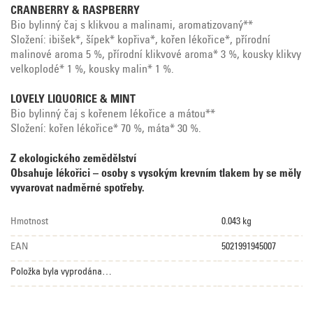
CRANBERRY & RASPBERRY
Bio bylinný čaj s klikvou a malinami, aromatizovaný**
Složení: ibišek*, šípek* kopřiva*, kořen lékořice*, přírodní
malinové aroma 5 %, přírodní klikvové aroma* 3 %, kousky klikvy
velkoplodé* 1 %, kousky malin* 1 %.
LOVELY LIQUORICE & MINT
Bio bylinný čaj s kořenem lékořice a mátou**
Složení: kořen lékořice* 70 %, máta* 30 %.
Z ekologického zemědělství
Obsahuje lékořici – osoby s vysokým krevním tlakem by se měly
vyvarovat nadměrné spotřeby.
Hmotnost
0.043 kg
EAN
5021991945007
Položka byla vyprodána…