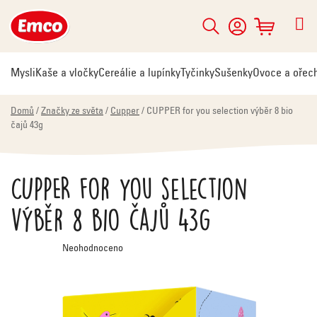
Přejít
na
Hledat
NÁKUPNÍ
obsah
KOŠÍK
Mysli
Kaše a vločky
Cereálie a lupínky
Tyčinky
Sušenky
Ovoce a ořec
Domů
/
Značky ze světa
/
Cupper
/
CUPPER for you selection výběr 8 bio
čajů 43g
CUPPER for you selection
výběr 8 bio čajů 43g
Průměrné
Neohodnoceno
hodnocení
produktu
je
0,0
z
5
hvězdiček.