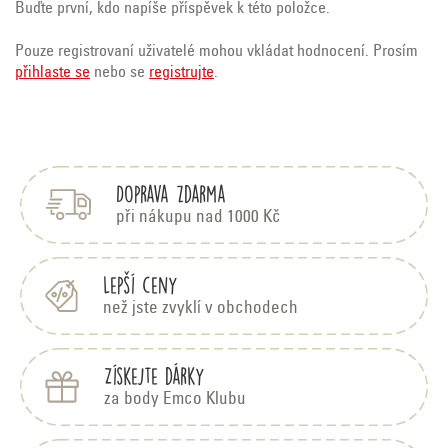
Buďte první, kdo napíše příspěvek k této položce.
Pouze registrovaní uživatelé mohou vkládat hodnocení. Prosím
přihlaste se
nebo se
registrujte
.
Z
á
p
Doprava zdarma
a
t
při nákupu nad 1000 Kč
í
Lepší ceny
než jste zvyklí v obchodech
Získejte dárky
za body Emco Klubu