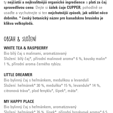
ty
nejčistší a nejkvalitnější organické ingredience
a
platí za
čaj
spravedlivou cenu
. Dejte si
šálek čaje CUPPER
, pohodlně se
usaďte a vychutnejte si ten
nejchutnější způsob, jak udělat něco
dobrého.
* český botanický název pro kanadskou brusinku je
klikva velkoplodá.
Obsah & Složení
WHITE TEA & RASPBERRY
Bio bílý čaj s malinami, aromatizovaný
Složení: bílý čaj*, přírodní malinové aroma* 6 %, kousky malin*
1 %, přírodní aroma černého rybízu.
LITTLE DREAMER
Bio bylinný čaj s heřmánkem, meduňkou a levandulí
Složení: heřmánek* 30 %, meduňka* 15 %, levandule* 14 %,
citronová tráva*, plod fenyklu*, šípek*, máta*.
MY HAPPY PLACE
Bio bylinný čaj s heřmánkem, aromatizovaný
Složení: heřmánek* 76 %, šípek*, přírodní broskvové aroma* 6,5