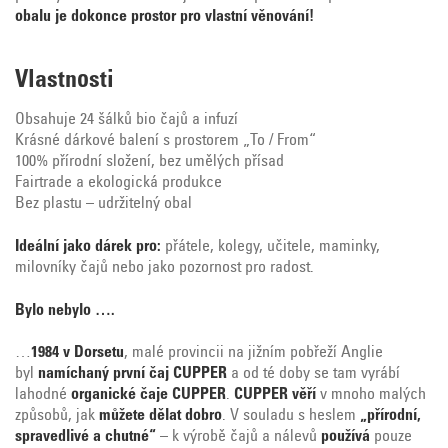
obalu je dokonce prostor pro vlastní věnování!
Vlastnosti
Obsahuje 24 šálků bio čajů a infuzí
Krásné dárkové balení s prostorem „To / From“
100% přírodní složení, bez umělých přísad
Fairtrade a ekologická produkce
Bez plastu – udržitelný obal
Ideální jako dárek pro:
přátele, kolegy, učitele, maminky,
milovníky čajů nebo jako pozornost pro radost.
Bylo nebylo ….
…
1984 v Dorsetu
, malé provincii na jižním pobřeží Anglie
byl
namíchaný první čaj CUPPER
a od té doby se tam vyrábí
lahodné
organické čaje CUPPER
.
CUPPER věří
v mnoho malých
způsobů, jak
můžete dělat dobro
. V souladu s heslem
„přírodní,
spravedlivé a chutné“
– k výrobě čajů a nálevů
používá
pouze