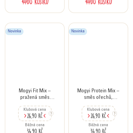
DO KOŠÍKU
DO KOŠÍKU
Novinka
Novinka
Mogyi Fit Mix –
Mogyi Protein Mix –
pražená směs
směs ořechů,
ořechů a semínek
semínek a sójových
Klubová cena
Klubová cena
solená, 70 g
bobů, 70 g
26,90 Kč
26,90 Kč
Běžná cena
Běžná cena
34,90 Kč
34,90 Kč