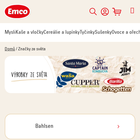
Přejít
na
Hledat
NÁKUPNÍ
obsah
KOŠÍK
Mysli
Kaše a vločky
Cereálie a lupínky
Tyčinky
Sušenky
Ovoce a ořec
Domů
/
Značky ze světa
Výrobky ze světa
Bahlsen