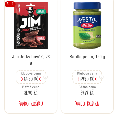
t
e
5 + 1
ů
n
í
p
r
o
d
u
Jim Jerky hovězí, 23
Barilla pesto, 190 g
k
g
t
ů
Klubová cena
Klubová cena
64,90 Kč
69,90 Kč
Běžná cena
Běžná cena
81,90 Kč
97,29 Kč
DO KOŠÍKU
DO KOŠÍKU