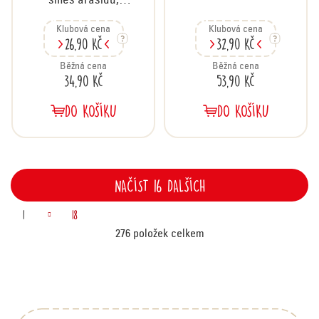
směs arašídů,
ořechů a brusinek,
Klubová cena
Klubová cena
70 g
26,90 Kč
32,90 Kč
Běžná cena
Běžná cena
34,90 Kč
53,90 Kč
DO KOŠÍKU
DO KOŠÍKU
NAČÍST 16 DALŠÍCH
S
O
1
18
v
276
položek celkem
t
l
Z
r
á
á
p
á
d