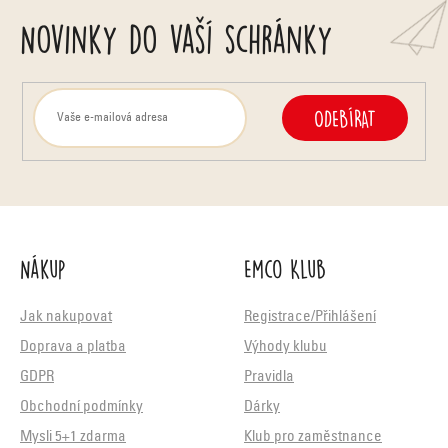
s
Novinky do vaší schránky
u
ODEBÍRAT
Nákup
Emco Klub
Jak nakupovat
Registrace/Přihlášení
Doprava a platba
Výhody klubu
GDPR
Pravidla
Obchodní podmínky
Dárky
Mysli 5+1 zdarma
Klub pro zaměstnance