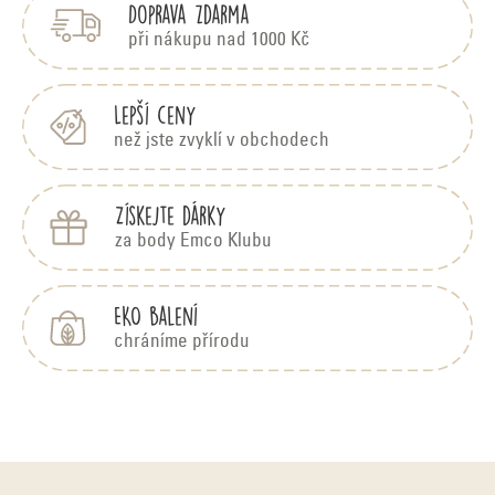
Doprava zdarma
a
a
n
t
při nákupu nad 1000 Kč
c
í
k
í
Lepší ceny
p
o
než jste zvyklí v obchodech
r
v
Získejte dárky
v
á
za body Emco Klubu
k
y
n
EKO balení
v
chráníme přírodu
í
ý
p
i