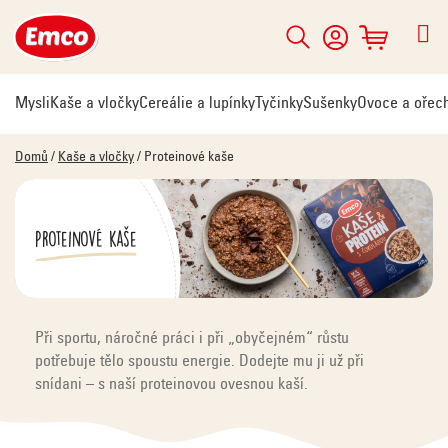
Přejít
na
Hledat
NÁKUPNÍ
obsah
KOŠÍK
Mysli
Kaše a vločky
Cereálie a lupínky
Tyčinky
Sušenky
Ovoce a ořec
Domů
/
Kaše a vločky
/
Proteinové kaše
Proteinové kaše
Při sportu, náročné práci i při „obyčejném“ růstu
potřebuje tělo spoustu energie. Dodejte mu ji už při
snídani – s naší proteinovou ovesnou kaší.