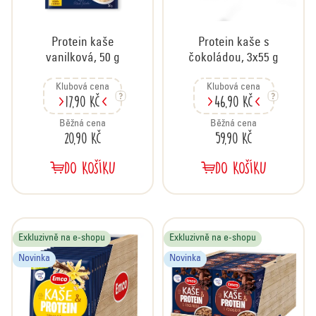
d
u
Protein kaše
Protein kaše s
k
vanilková, 50 g
čokoládou, 3x55 g
t
ů
Klubová cena
Klubová cena
17,90 Kč
46,90 Kč
Běžná cena
Běžná cena
20,90 Kč
59,90 Kč
DO KOŠÍKU
DO KOŠÍKU
Exkluzivně na e-shopu
Exkluzivně na e-shopu
Novinka
Novinka