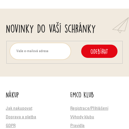
p
i
Novinky do vaší schránky
s
u
ODEBÍRAT
Nákup
Emco Klub
Jak nakupovat
Registrace/Přihlášení
Doprava a platba
Výhody klubu
GDPR
Pravidla