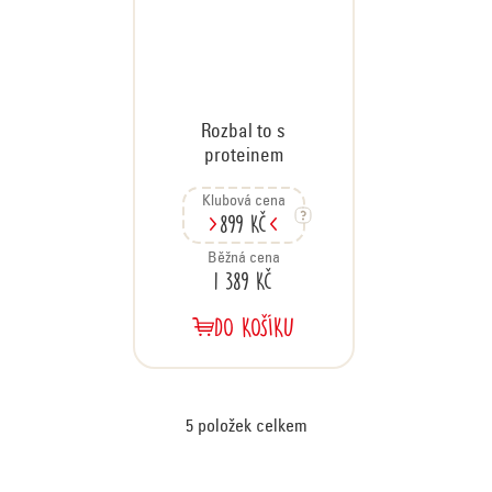
Rozbal to s
proteinem
Klubová cena
899 Kč
Běžná cena
1 389 Kč
DO KOŠÍKU
5
položek celkem
O
v
Z