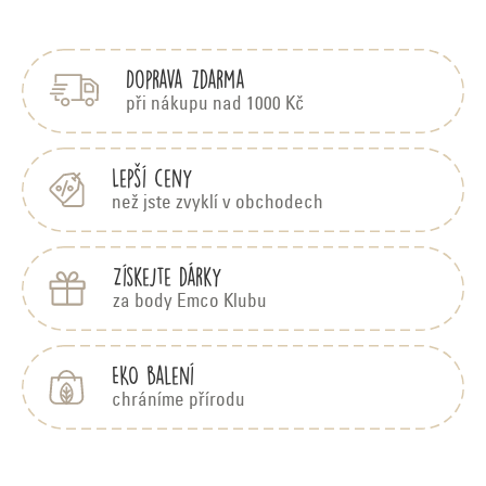
á
l
p
á
Doprava zdarma
a
d
t
při nákupu nad 1000 Kč
í
a
c
Lepší ceny
než jste zvyklí v obchodech
í
p
Získejte dárky
r
za body Emco Klubu
v
k
EKO balení
y
chráníme přírodu
v
ý