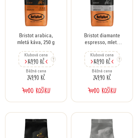
r
o
d
u
Bristot arabica,
Bristot diamante
k
mletá káva, 250 g
espresso, mletá
t
káva, 250 g
ů
Klubová cena
Klubová cena
149,90 Kč
149,90 Kč
Běžná cena
Běžná cena
249,90 Kč
249,90 Kč
DO KOŠÍKU
DO KOŠÍKU