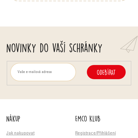
v
ý
p
i
Novinky do vaší schránky
s
u
ODEBÍRAT
Nákup
Emco Klub
Jak nakupovat
Registrace/Přihlášení