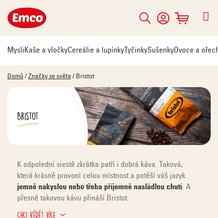
Přejít
na
Hledat
NÁKUPNÍ
obsah
KOŠÍK
Mysli
Kaše a vločky
Cereálie a lupínky
Tyčinky
Sušenky
Ovoce a ořec
Domů
/
Značky ze světa
/
Bristot
Bristot
K odpolední siestě zkrátka patří i dobrá káva. Taková,
která krásně provoní celou místnost a potěší váš jazyk
jemně nakyslou nebo třeba
příjemně nasládlou chutí
.
A
přesně takovou kávu přináší Bristot.
Chci vědět více