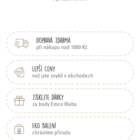
O
v
Z
á
l
p
á
Doprava zdarma
a
d
t
při nákupu nad 1000 Kč
í
a
c
Lepší ceny
než jste zvyklí v obchodech
í
p
Získejte dárky
r
za body Emco Klubu
v
k
EKO balení
y
chráníme přírodu