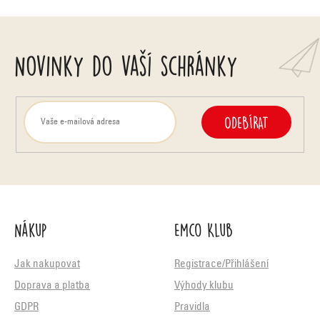
p
i
Novinky do vaší schránky
s
u
ODEBÍRAT
Nákup
Emco Klub
Jak nakupovat
Registrace/Přihlášení
Doprava a platba
Výhody klubu
GDPR
Pravidla