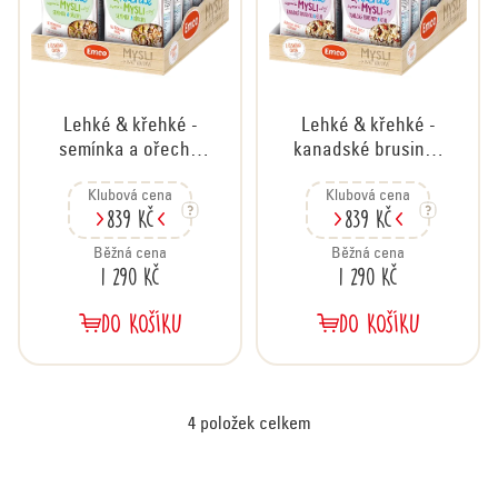
Lehké & křehké -
Lehké & křehké -
semínka a ořechy,
kanadské brusinky
karton 12x500 g
a goji, karton 12x500
Klubová cena
Klubová cena
g
839 Kč
839 Kč
Běžná cena
Běžná cena
1 290 Kč
1 290 Kč
DO KOŠÍKU
DO KOŠÍKU
4
položek celkem
O
v
Z