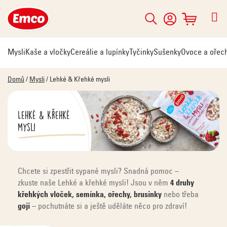
Přejít
na
Hledat
NÁKUPNÍ
obsah
KOŠÍK
Mysli
Kaše a vločky
Cereálie a lupínky
Tyčinky
Sušenky
Ovoce a ořec
Domů
/
Mysli
/
Lehké & Křehké mysli
Lehké & Křehké
mysli
Chcete si zpestřit sypané mysli? Snadná pomoc –
zkuste naše Lehké a křehké mysli! Jsou v něm
4 druhy
křehkých vloček, semínka, ořechy, brusinky
nebo třeba
goji
– pochutnáte si a ještě uděláte něco pro zdraví!