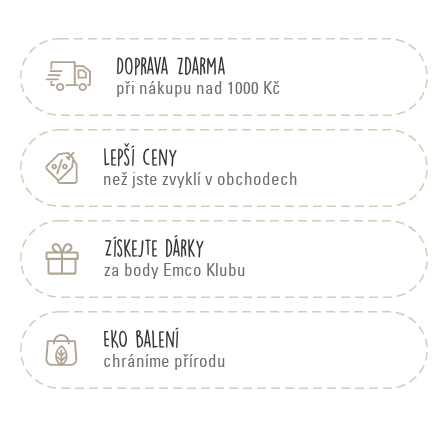
á
l
p
á
Doprava zdarma
a
d
t
při nákupu nad 1000 Kč
í
a
c
Lepší ceny
než jste zvyklí v obchodech
í
p
Získejte dárky
r
za body Emco Klubu
v
k
EKO balení
y
chráníme přírodu
v
ý