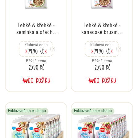
o
d
u
Lehké & křehké -
Lehké & křehké -
k
semínka a ořechy,
kanadské brusinky
t
500 g
a goji, 500 g
ů
Klubová cena
Klubová cena
79,90 Kč
79,90 Kč
Běžná cena
Běžná cena
125,90 Kč
125,90 Kč
DO KOŠÍKU
DO KOŠÍKU
Exkluzivně na e-shopu
Exkluzivně na e-shopu