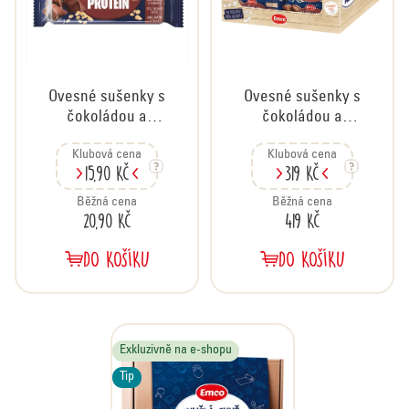
r
o
d
u
Ovesné sušenky s
Ovesné sušenky s
k
čokoládou a
čokoládou a
t
proteinem, 60 g
proteinem, karton
ů
Klubová cena
Klubová cena
24x60 g
15,90 Kč
319 Kč
Běžná cena
Běžná cena
20,90 Kč
419 Kč
DO KOŠÍKU
DO KOŠÍKU
Exkluzivně na e-shopu
Tip