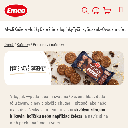
Přejít
na
Hledat
NÁKUPNÍ
obsah
KOŠÍK
Mysli
Kaše a vločky
Cereálie a lupínky
Tyčinky
Sušenky
Ovoce a ořec
Domů
/
Sušenky
/
Proteinové sušenky
Proteinové sušenky
Víte, jak vypadá ideální svačina? Zažene hlad, dodá
tělu živiny, a navíc skvěle chutná – přesně jako naše
ovesné sušenky s proteinem. Jsou
skvělým zdrojem
bílkovin, hořčíku nebo například železa
, a navíc si na
nich pochutnají malí i velcí.