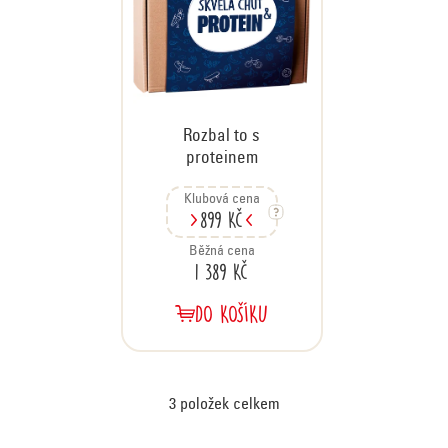
Rozbal to s
proteinem
Klubová cena
899 Kč
Běžná cena
1 389 Kč
DO KOŠÍKU
3
položek celkem
O