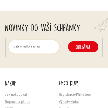
ý
p
i
Novinky do vaší schránky
s
u
ODEBÍRAT
Nákup
Emco Klub
Jak nakupovat
Registrace/Přihlášení
Doprava a platba
Výhody klubu