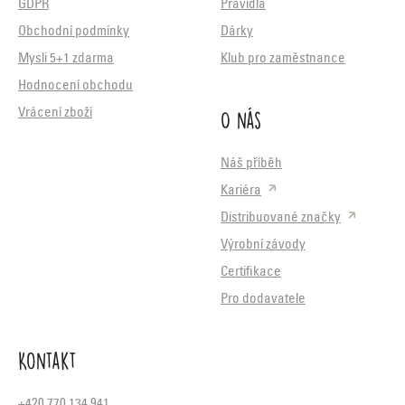
GDPR
Pravidla
Obchodní podmínky
Dárky
Mysli 5+1 zdarma
Klub pro zaměstnance
Hodnocení obchodu
O nás
Vrácení zboží
Náš příběh
Kariéra
Distribuované značky
Výrobní závody
Certifikace
Pro dodavatele
Kontakt
+420 770 134 941