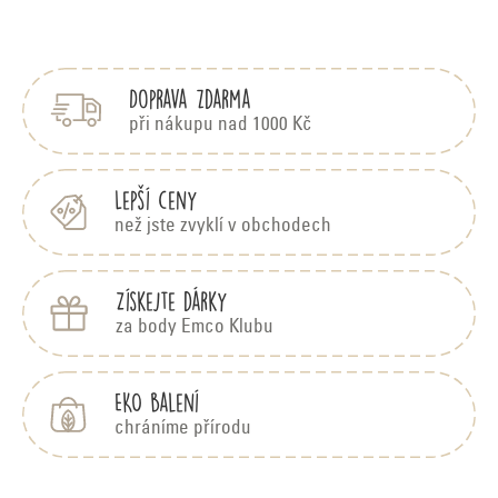
v
Z
á
l
p
á
Doprava zdarma
a
d
t
při nákupu nad 1000 Kč
í
a
c
Lepší ceny
než jste zvyklí v obchodech
í
p
Získejte dárky
r
za body Emco Klubu
v
k
EKO balení
y
chráníme přírodu
v