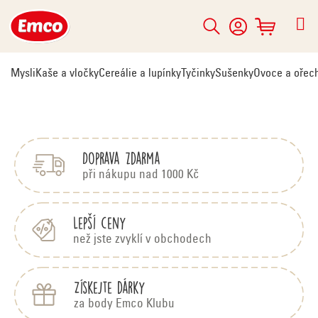
Přejít
na
Hledat
NÁKUPNÍ
obsah
KOŠÍK
Mysli
Kaše a vločky
Cereálie a lupínky
Tyčinky
Sušenky
Ovoce a ořec
Z
á
p
Doprava zdarma
a
t
při nákupu nad 1000 Kč
í
Lepší ceny
než jste zvyklí v obchodech
Získejte dárky
za body Emco Klubu