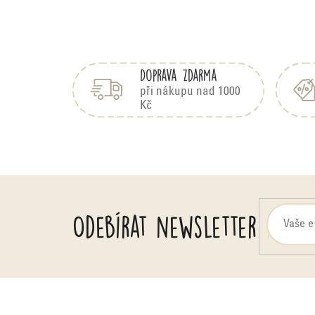
Z
á
Doprava zdarma
p
a
při nákupu nad 1000
Kč
t
í
Odebírat newsletter