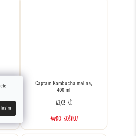
a,
Captain Kombucha malina,
jete
400 ml
63,03 Kč
lasím
DO KOŠÍKU