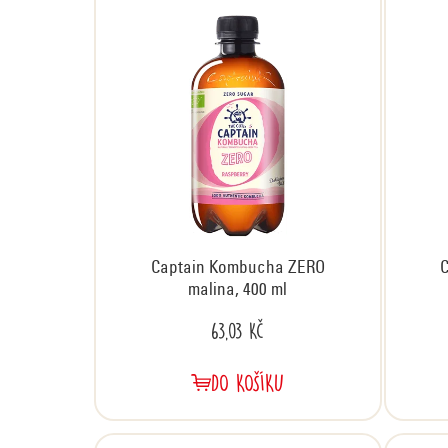
e
n
í
p
r
o
d
u
k
t
Captain Kombucha ZERO
ů
malina, 400 ml
63,03 Kč
DO KOŠÍKU