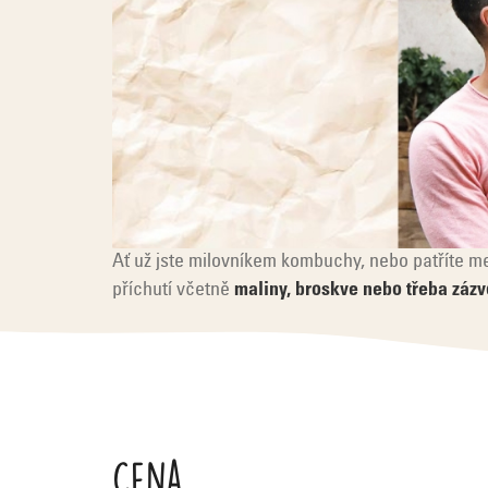
Ať už jste milovníkem kombuchy, nebo patříte mez
příchutí včetně
maliny, broskve nebo třeba zázv
V
ý
p
Cena
i