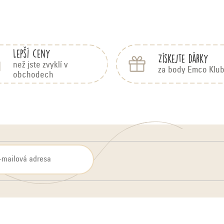
O
v
l
Lepší ceny
Získejte dárky
á
než jste zvyklí v
za body Emco Klu
obchodech
d
a
c
í
p
r
v
k