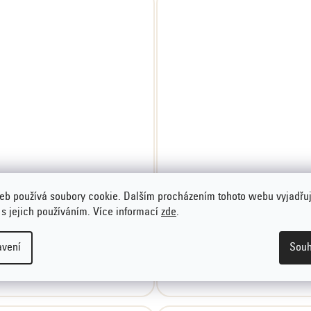
Captain Kombucha
Captain Kombucha malin
eb používá soubory cookie. Dalším procházením tohoto webu vyjadřu
broskev, 400 ml
1000 ml
 s jejich používáním. Více informací
zde
.
63,03 Kč
119,90 Kč
avení
Souh
DO KOŠÍKU
DO KOŠÍKU