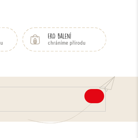
EKO balení
bu
chráníme přírodu
PŘIHLÁSIT
SE