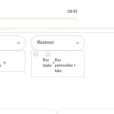
120
Kč
Vlastnost
Bez
Bez
15
5
a
lepku
palmového
5
tuku