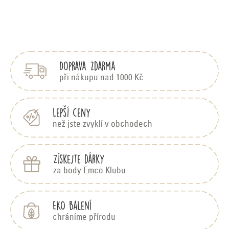
Z
á
Doprava zdarma
p
při nákupu nad 1000 Kč
a
Lepší ceny
t
než jste zvyklí v obchodech
í
Získejte dárky
za body Emco Klubu
EKO balení
chráníme přírodu