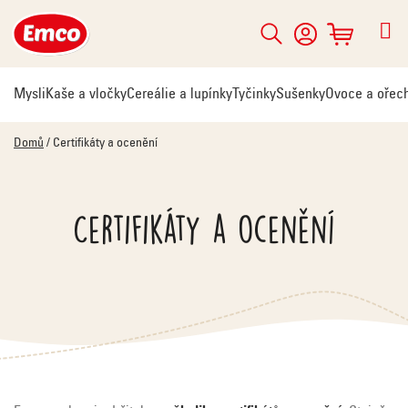
Přejít
na
Hledat
NÁKUPNÍ
obsah
KOŠÍK
Mysli
Kaše a vločky
Cereálie a lupínky
Tyčinky
Sušenky
Ovoce a ořec
Domů
/
Certifikáty a ocenění
Certifikáty a ocenění