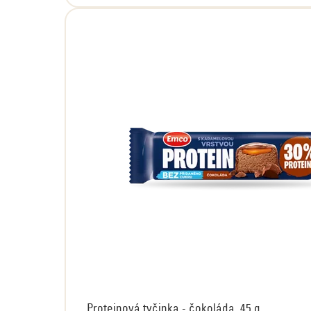
Proteinová tyčinka - čokoláda, 45 g