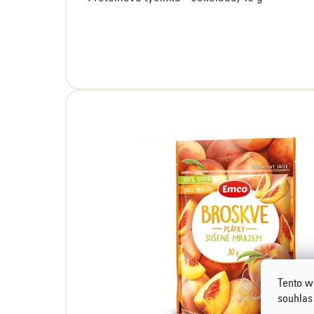
Tento w
souhlas