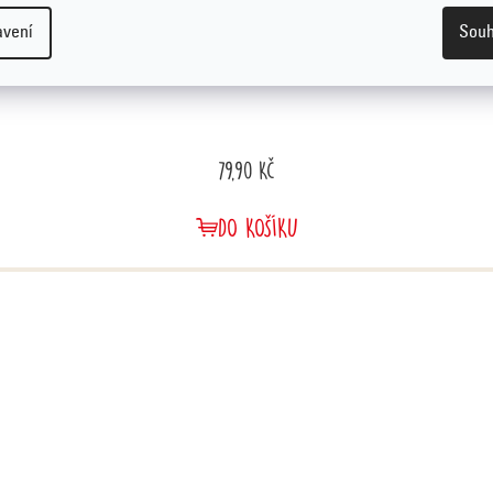
avení
Souh
79,90 Kč
DO KOŠÍKU