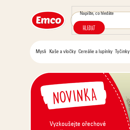
Přejít
na
obsah
HLEDAT
Mysli
Kaše a vločky
Cereálie a lupínky
Tyčinky
NOVINKA
Vyzkoušejte ořechové