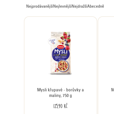
Ř
Nejprodávanější
Nejlevnější
Nejdražší
Abecedně
a
z
e
n
í
p
r
o
d
u
k
t
Mysli křupavé - borůvky a
M
ů
maliny, 750 g
125,90 Kč