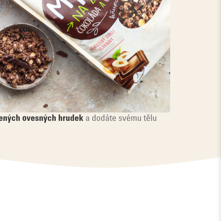
čených ovesných hrudek
a dodáte svému tělu