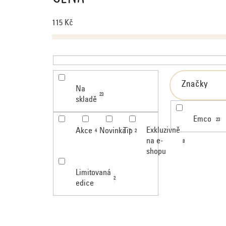
s
p
115
Kč
r
o
d
u
k
Značky
Na
t
23
skladě
ů
Emco
23
Exkluzivně
Akce
Novinka
Tip
4
7
2
na e-
8
shopu
Limitovaná
2
edice