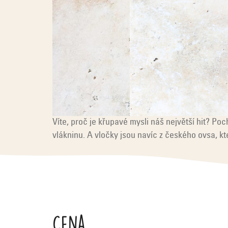
Víte, proč je křupavé mysli náš největší hit? Poc
vlákninu. A vločky jsou navíc z českého ovsa, 
V
ý
p
Cena
i