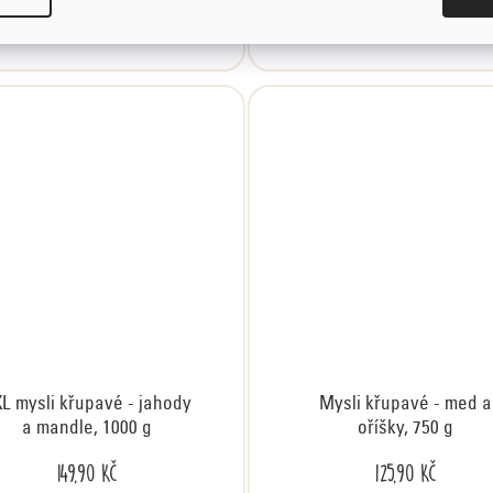
DO KOŠÍKU
DO KOŠÍKU
L mysli křupavé - jahody
Mysli křupavé - med a
a mandle, 1000 g
oříšky, 750 g
149,90 Kč
125,90 Kč