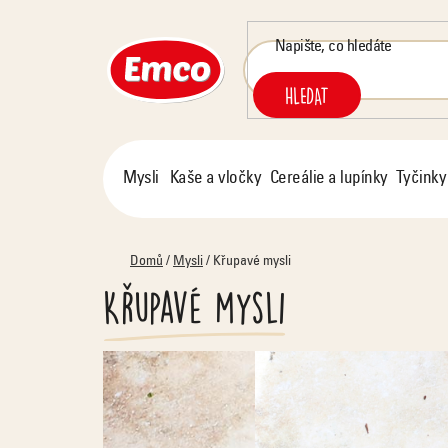
Přejít
na
obsah
HLEDAT
Mysli
Kaše a vločky
Cereálie a lupínky
Tyčinky
Domů
/
Mysli
/
Křupavé mysli
Křupavé mysli