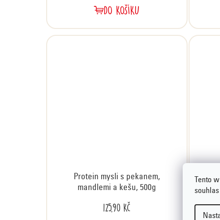
DO KOŠÍKU
Protein mysli s pekanem,
Tento w
mandlemi a kešu, 500g
souhlas
125,90 Kč
Nast