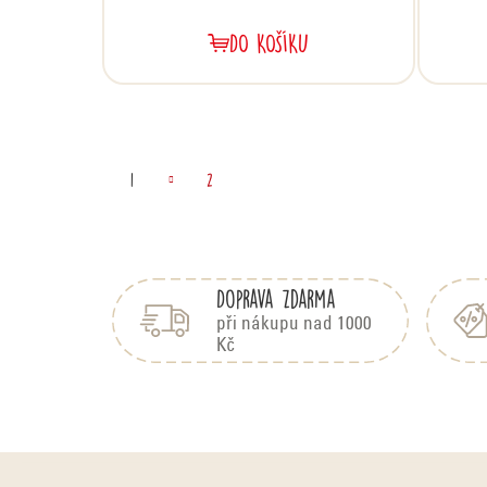
DO KOŠÍKU
S
1
2
t
Z
á
r
Doprava zdarma
p
a
při nákupu nad 1000
á
Kč
t
í
n
k