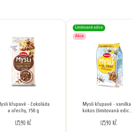
Limitovaná edice
Akce
ysli křupavé - čokoláda
Mysli křupavé - vanilka
a ořechy, 750 g
kokos (limitovaná edice
500 g
125,90 Kč
125,90 Kč