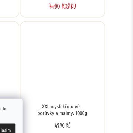
DO KOŠÍKU
u,
XXL mysli křupavé -
jete
borůvky a maliny, 1000g
149,90 Kč
lasím