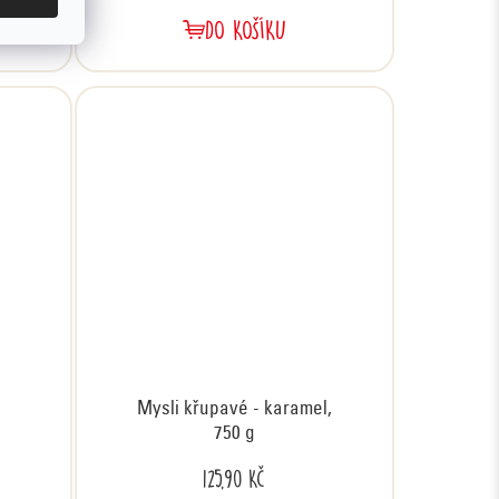
DO KOŠÍKU
Mysli křupavé - karamel,
750 g
125,90 Kč