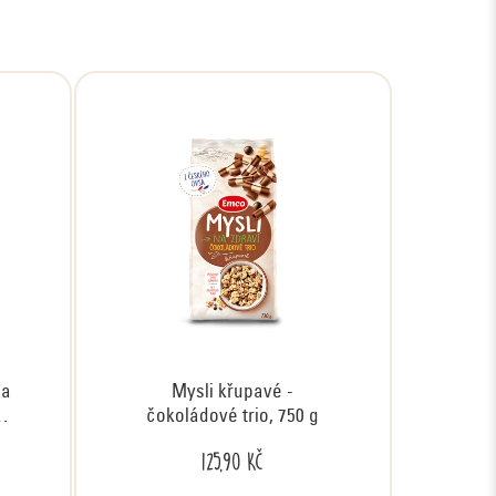
 a
Mysli křupavé -
),
čokoládové trio, 750 g
125,90 Kč