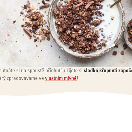
hutnáte si na spoustě příchutí, užijete si
sladké křupnutí zape
který zpracováváme ve
vlastním mlýně
!