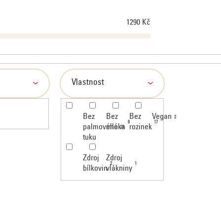
1290
Kč
Vlastnost
Bez
Bez
Bez
Vegan
2
8
17
palmového
mléka
rozinek
21
tuku
Zdroj
Zdroj
2
1
bílkovin
vlákniny