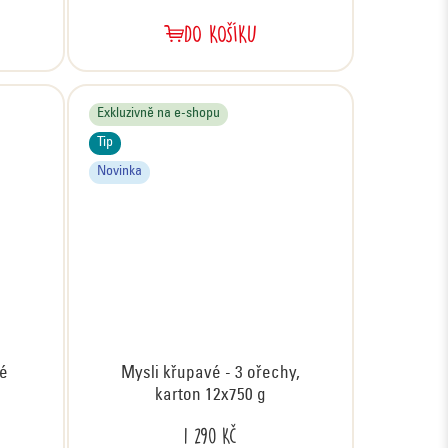
DO KOŠÍKU
Exkluzivně na e-shopu
Tip
Novinka
ké
Mysli křupavé - 3 ořechy,
karton 12x750 g
1 290 Kč