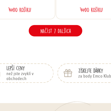
DO KOŠÍKU
DO KOŠÍKU
NAČÍST 7 DALŠÍCH
O
v
l
á
Lepší ceny
Získejte dárky
d
než jste zvyklí v
za body Emco Klu
obchodech
a
c
í
p