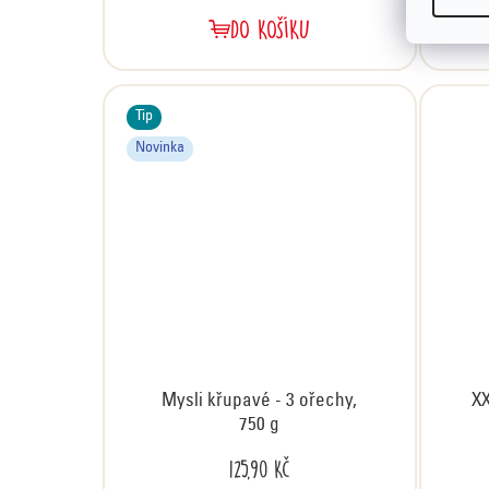
DO KOŠÍKU
Tip
Novinka
Mysli křupavé - 3 ořechy,
XX
750 g
125,90 Kč