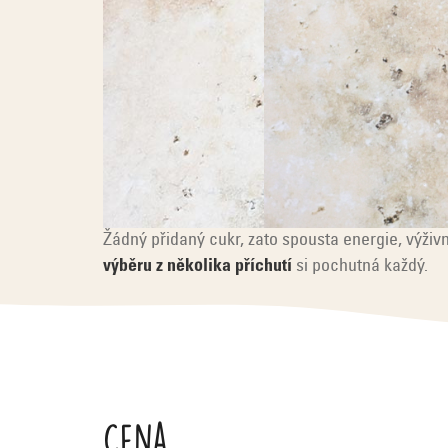
Žádný přidaný cukr, zato spousta energie, výži
výběru z několika příchutí
si pochutná každý.
V
ý
p
Cena
i