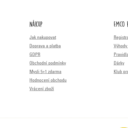
Nákup
Emco 
Jak nakupovat
Registr
Doprava a platba
Výhody 
GDPR
Pravidl
Obchodní podmínky
Dárky
Mysli 5+1 zdarma
Klub pr
Hodnocení obchodu
Vrácení zboží