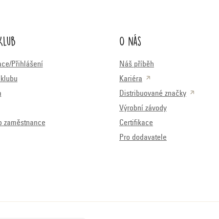
k
y
Klub
O nás
v
ý
ace/Přihlášení
Náš příběh
p
klubu
Kariéra
i
a
Distribuované značky
s
Výrobní závody
u
o zaměstnance
Certifikace
Pro dodavatele