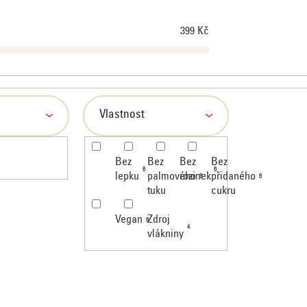
399
Kč
Vlastnost
Bez
Bez
Bez
Bez
6
6
lepku
palmového
rozinek
přidaného
6
6
tuku
cukru
Zdroj
Vegan
6
4
vlákniny