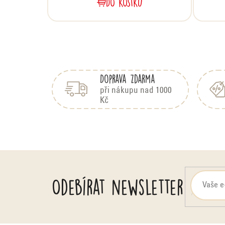
DO KOŠÍKU
Z
á
Doprava zdarma
p
a
při nákupu nad 1000
Kč
t
í
Odebírat newsletter