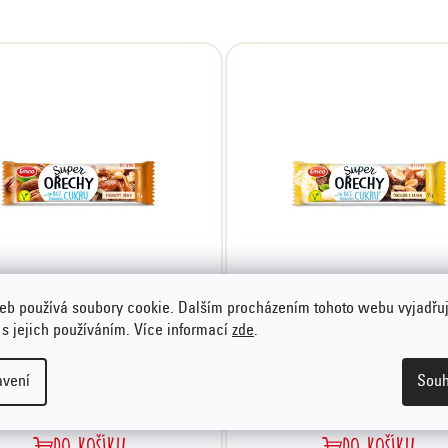
eb používá soubory cookie. Dalším procházením tohoto webu vyjadřu
 s jejich používáním. Více informací
zde
.
Super ořechy pekanový
Super ořechy čokoláda
ořech, 35 g
banán, 35 g
avení
Souh
22,90 Kč
22,90 Kč
DO KOŠÍKU
DO KOŠÍKU