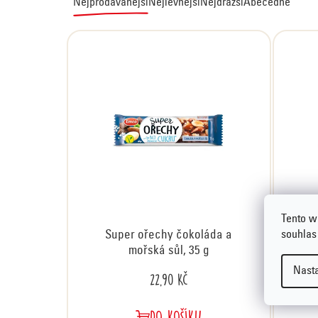
Ř
Nejprodávanější
Nejlevnější
Nejdražší
Abecedně
a
z
e
n
í
p
r
o
d
u
k
t
Tento w
souhlas
Super ořechy čokoláda a
ů
mořská sůl, 35 g
Nast
22,90 Kč
DO KOŠÍKU