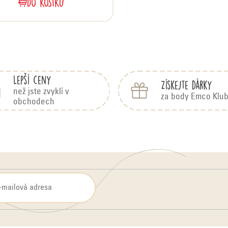
DO KOŠÍKU
O
v
l
Lepší ceny
Získejte dárky
á
než jste zvyklí v
za body Emco Klu
obchodech
d
a
c
í
p
r
v