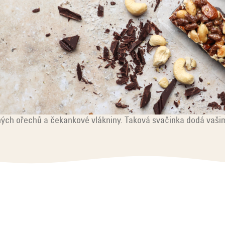
vných ořechů a čekankové vlákniny. Taková svačinka dodá vašim