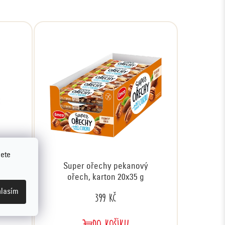
jete
 a
Super ořechy pekanový
ořech, karton 20x35 g
lasím
399 Kč
DO KOŠÍKU