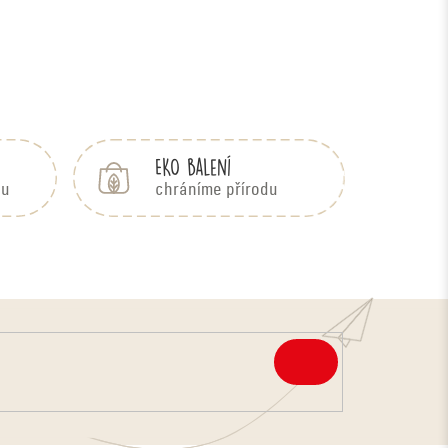
EKO balení
bu
chráníme přírodu
PŘIHLÁSIT
SE