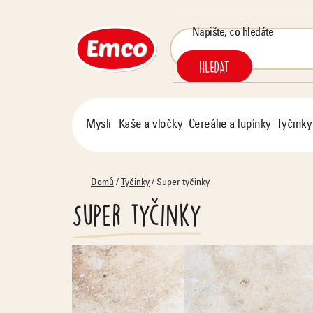
Přejít
na
obsah
HLEDAT
Mysli
Kaše a vločky
Cereálie a lupínky
Tyčinky
Domů
/
Tyčinky
/
Super tyčinky
Super tyčinky