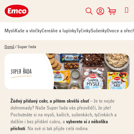
Přejít
na
Hledat
NÁKUPNÍ
obsah
KOŠÍK
Mysli
Kaše a vločky
Cereálie a lupínky
Tyčinky
Sušenky
Ovoce a ořec
Domů
/
Super řada
Super řada
Žádný přidaný cukr, a přitom skvělá chuť
– že to nejde
dohromady? Naše Super řada vás přesvědčí, že jde!
Pochutnáte si na mysli, kaších, sušenkách, tyčinkách a
dalším i bez přidání cukru, a
vyberete si z několika
příchutí
. Na své si tak přijde celá rodina.