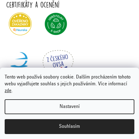
Certifikáty a ocenění
Tento web používá soubory cookie. Dalším procházením tohoto
webu vyjadřujete souhlas s jejich používáním. Více informací
zde
.
Vytvořil Shoptet Premium
&
PORTA DESIGN
Nastavení
Copyright 2026
Emco.cz
. Všechna práva vyhrazena.
Upravit
nastavení cookies
Souhlasím