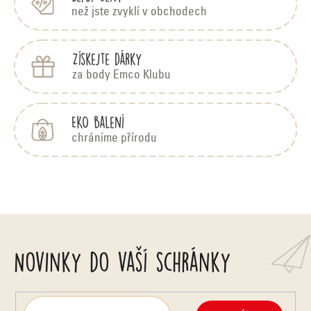
p
o
než jste zvyklí v obchodech
r
v
Získejte dárky
v
á
za body Emco Klubu
k
y
n
EKO balení
v
chráníme přírodu
í
ý
p
i
s
Novinky do vaší schránky
u