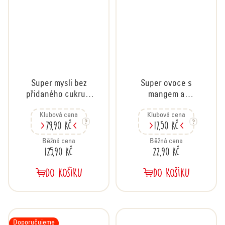
Super mysli bez
Super ovoce s
přidaného cukru s
mangem a
čokoládou a
marakujou, 30 g
Klubová cena
Klubová cena
kokosem, 500 g
79,90 Kč
17,50 Kč
Běžná cena
Běžná cena
125,90 Kč
22,90 Kč
DO KOŠÍKU
DO KOŠÍKU
Doporučujeme