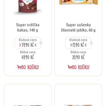
r
o
d
u
Super srdíčka
Super sušenky
k
kakao, 140 g
šťavnaté jablko, 60 g
t
ů
Klubová cena
Klubová cena
39,90 Kč
15,90 Kč
Běžná cena
Běžná cena
49,90 Kč
20,90 Kč
DO KOŠÍKU
DO KOŠÍKU