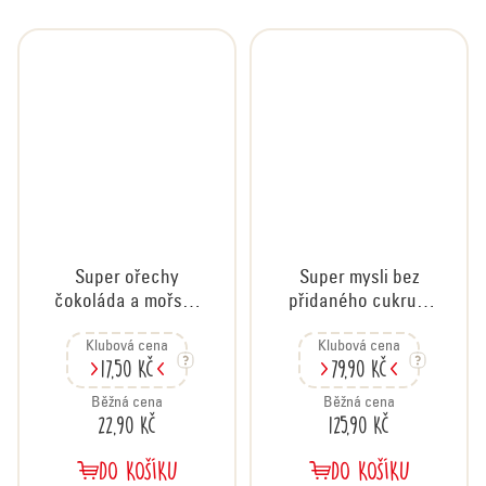
Super ořechy
Super mysli bez
čokoláda a mořská
přidaného cukru s
sůl, 35 g
jahodami, 500 g
Klubová cena
Klubová cena
17,50 Kč
79,90 Kč
Běžná cena
Běžná cena
22,90 Kč
125,90 Kč
DO KOŠÍKU
DO KOŠÍKU