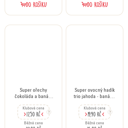
DO KOŠÍKU
DO KOŠÍKU
Super ořechy
Super ovocný hadík
čokoláda a banán,
trio jahoda - banán -
35 g
borůvka, 20g
Klubová cena
Klubová cena
17,50 Kč
19,90 Kč
Běžná cena
Běžná cena