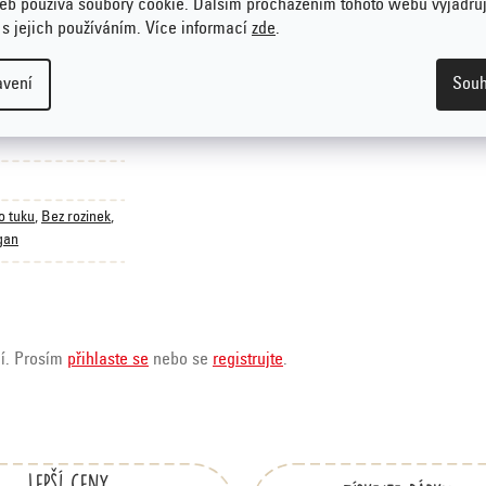
eb používá soubory cookie. Dalším procházením tohoto webu vyjadřu
 s jejich používáním. Více informací
zde
.
čitany.
avení
Souh
o tuku
,
Bez rozinek
,
gan
ní. Prosím
přihlaste se
nebo se
registrujte
.
Lepší ceny