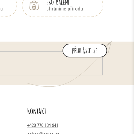
EKO balení
bu
chráníme přírodu
PŘIHLÁSIT SE
Kontakt
+420 770 134 941