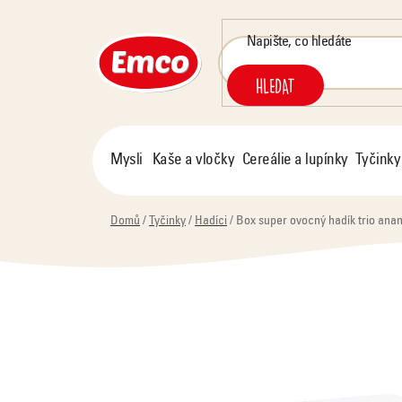
Přejít
na
obsah
HLEDAT
Mysli
Kaše a vločky
Cereálie a lupínky
Tyčinky
Domů
/
Tyčinky
/
Hadíci
/
Box super ovocný hadík trio anana