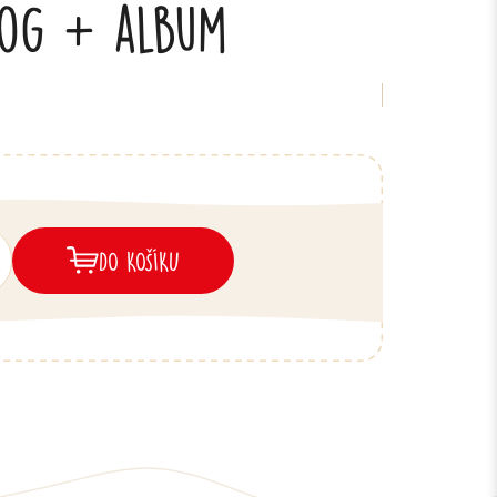
20g + album
DO KOŠÍKU