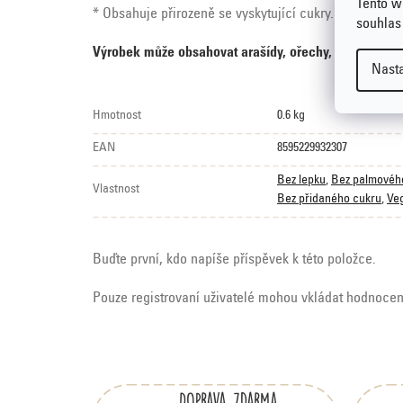
Tento w
* Obsahuje přirozeně se vyskytující cukry.
souhlas
Výrobek může obsahovat arašídy, ořechy, sezam a siři
Nast
Hmotnost
0.6 kg
EAN
8595229932307
Bez lepku
,
Bez palmovéh
Vlastnost
Bez přidaného cukru
,
Ve
Buďte první, kdo napíše příspěvek k této položce.
Pouze registrovaní uživatelé mohou vkládat hodnoce
Z
á
Doprava zdarma