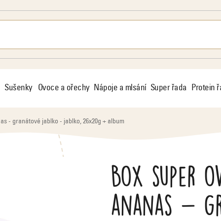
Sušenky
Ovoce a ořechy
Nápoje a mlsání
Super řada
Protein 
s - granátové jablko - jablko, 26x20g + album
Box super o
ananas - gr