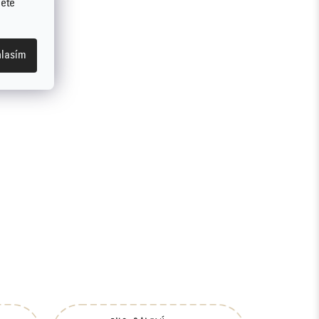
jete
lasím