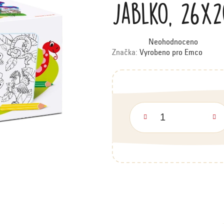
jablko, 26x
Průměrné
Neohodnoceno
hodnocení
produktu
Značka:
Vyrobeno pro Emco
je
0,0
z
5
hvězdiček.