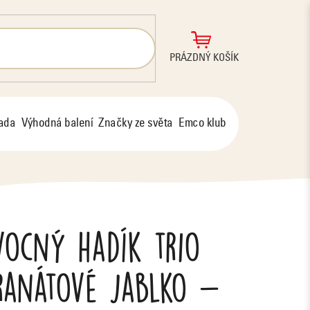
NÁKUPNÍ
PRÁZDNÝ KOŠÍK
KOŠÍK
řada
Výhodná balení
Značky ze světa
Emco klub
vocný hadík trio
anátové jablko -