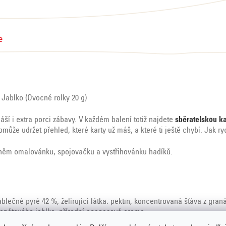
e
Jablko (Ovocné rolky 20 g)
ší i extra porci zábavy. V každém balení totiž najdete
sběratelskou ka
omůže udržet přehled, které karty už máš, a které ti ještě chybí. Jak 
 něm omalovánku, spojovačku a vystřihovánku hadíků.
lečné pyré 42 %, želírující látka: pektin; koncentrovaná šťáva z gr
ranátového jablka, přírodní ananasové aroma.