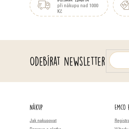
p
a
při nákupu nad 1000
Kč
t
í
Odebírat newsletter
Nákup
Emco 
Jak nakupovat
Registr