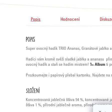
Popis
Hodnocení
Diskuz
Popis
Super ovocný hadík TRIO Ananas, Granátové jablko a 
Hadíci vám kromě svěží sladké jablka a ananasu přiná
ovocný hadík a staň se hadím mistrem! 🐍
Album
ti p
Prozkoumejte i papírový přebal kartonku. Najdete na
Složení
Koncentrovaná jablečná šťáva 54 %, koncentrované jab
šťáva 1 %, přírodní jablečné aroma, přírodní aroma g