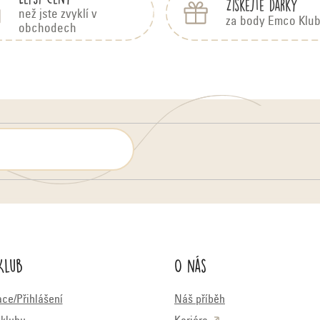
Získejte dárky
než jste zvyklí v
za body Emco Klu
obchodech
Klub
O nás
ace/Přihlášení
Náš příběh