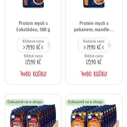
o
d
u
Protein mysli s
Protein mysli s
k
čokoládou, 500 g
pekanem, mandlemi
t
a kešu, 500g
ů
Klubová cena
Klubová cena
79,90 Kč
79,90 Kč
Běžná cena
Běžná cena
125,90 Kč
125,90 Kč
DO KOŠÍKU
DO KOŠÍKU
Exkluzivně na e-shopu
Exkluzivně na e-shopu