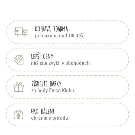
v
Z
á
l
p
á
Doprava zdarma
a
d
t
při nákupu nad 1000 Kč
í
a
c
Lepší ceny
než jste zvyklí v obchodech
í
p
Získejte dárky
r
za body Emco Klubu
v
k
EKO balení
y
chráníme přírodu
v