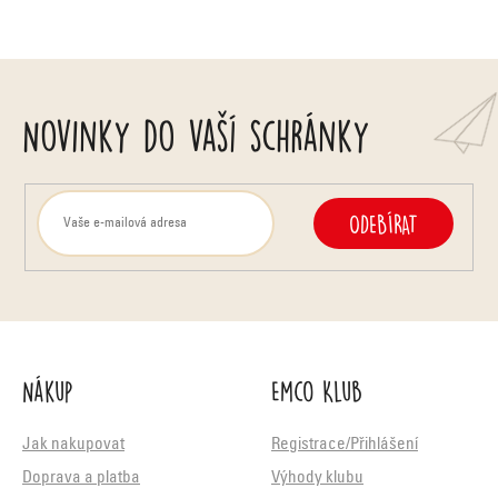
ý
p
i
Novinky do vaší schránky
s
u
ODEBÍRAT
Nákup
Emco Klub
Jak nakupovat
Registrace/Přihlášení
Doprava a platba
Výhody klubu