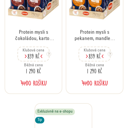
Protein mysli s
Protein mysli s
čokoládou, karton
pekanem, mandlemi
12x500 g
a kešu, karton
Klubová cena
Klubová cena
12x500g
839 Kč
839 Kč
Běžná cena
Běžná cena
1 290 Kč
1 290 Kč
DO KOŠÍKU
DO KOŠÍKU
Exkluzivně na e-shopu
Tip