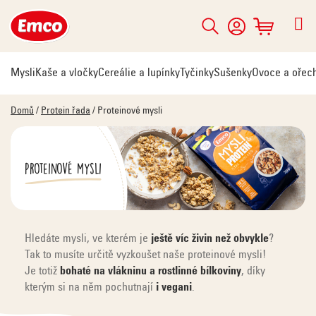
Přejít
na
Hledat
NÁKUPNÍ
obsah
KOŠÍK
Mysli
Kaše a vločky
Cereálie a lupínky
Tyčinky
Sušenky
Ovoce a ořec
Domů
/
Protein řada
/
Proteinové mysli
Proteinové mysli
Hledáte mysli, ve kterém je
ještě víc živin než obvykle
?
Tak to musíte určitě vyzkoušet naše proteinové mysli!
Je totiž
bohaté na vlákninu a rostlinné bílkoviny
, díky
kterým si na něm pochutnají
i vegani
.