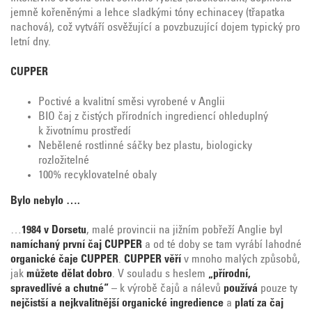
jemně kořeněnými a lehce sladkými tóny echinacey (třapatka
nachová), což vytváří osvěžující a povzbuzující dojem typický pro
letní dny.
CUPPER
Poctivé a kvalitní směsi vyrobené v Anglii
BIO čaj z čistých přírodních ingrediencí ohleduplný
k životnímu prostředí
Nebělené rostlinné sáčky bez plastu, biologicky
rozložitelné
100% recyklovatelné obaly
Bylo nebylo ….
…
1984 v Dorsetu
, malé provincii na jižním pobřeží Anglie byl
namíchaný první čaj CUPPER
a od té doby se tam vyrábí lahodné
organické čaje CUPPER
.
CUPPER věří
v mnoho malých způsobů,
jak
můžete dělat dobro
. V souladu s heslem
„přírodní,
spravedlivé a chutné“
– k výrobě čajů a nálevů
používá
pouze ty
nejčistší a nejkvalitnější organické ingredience
a
platí za
čaj