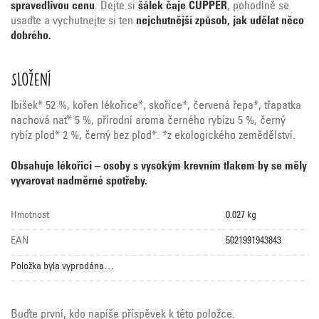
spravedlivou cenu
. Dejte si
šálek čaje CUPPER
, pohodlně se
usaďte a vychutnejte si ten
nejchutnější způsob, jak udělat něco
dobrého.
Složení
Ibišek* 52 %, kořen lékořice*, skořice*, červená řepa*, třapatka
nachová nať* 5 %, přírodní aroma černého rybízu 5 %, černý
rybíz plod* 2 %, černý bez plod*. *z ekologického zemědělství.
Obsahuje lékořici – osoby s vysokým krevním tlakem by se měly
vyvarovat nadměrné spotřeby.
Hmotnost
0.027 kg
EAN
5021991943843
Položka byla vyprodána…
Buďte první, kdo napíše příspěvek k této položce.