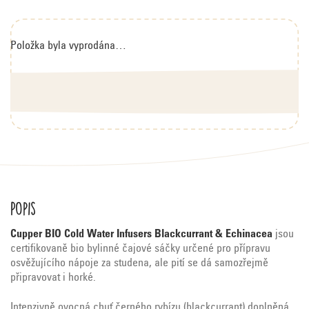
Položka byla vyprodána…
Popis
Cupper BIO Cold Water Infusers Blackcurrant & Echinacea
jsou
certifikovaně bio bylinné čajové sáčky určené pro přípravu
osvěžujícího nápoje za studena, ale pití se dá samozřejmě
připravovat i horké.
Intenzivně ovocná chuť černého rybízu (blackcurrant) doplněná