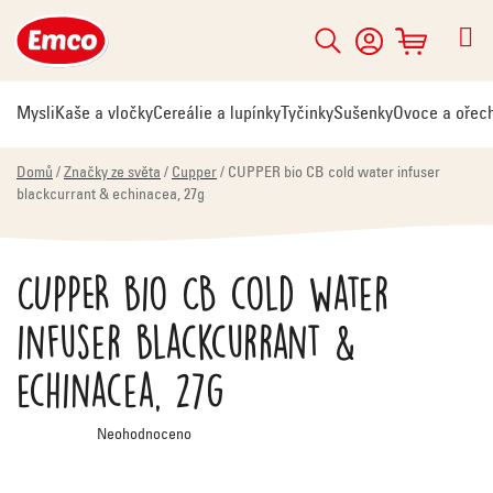
Přejít
na
Hledat
NÁKUPNÍ
obsah
KOŠÍK
Mysli
Kaše a vločky
Cereálie a lupínky
Tyčinky
Sušenky
Ovoce a ořec
Domů
/
Značky ze světa
/
Cupper
/
CUPPER bio CB cold water infuser
blackcurrant & echinacea, 27g
CUPPER bio CB cold water
infuser blackcurrant &
echinacea, 27g
Průměrné
Neohodnoceno
hodnocení
produktu
je
0,0
z