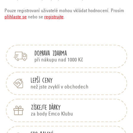
Pouze registrovaní uživatelé mohou vkládat hodnocení. Prosím
přihlaste se
nebo se
registrujte
.
Z
á
p
Doprava zdarma
a
t
při nákupu nad 1000 Kč
í
Lepší ceny
než jste zvyklí v obchodech
Získejte dárky
za body Emco Klubu