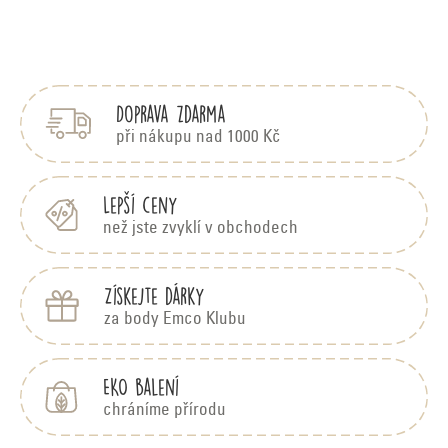
Z
á
p
Doprava zdarma
a
t
při nákupu nad 1000 Kč
í
Lepší ceny
než jste zvyklí v obchodech
Získejte dárky
za body Emco Klubu
EKO balení
chráníme přírodu