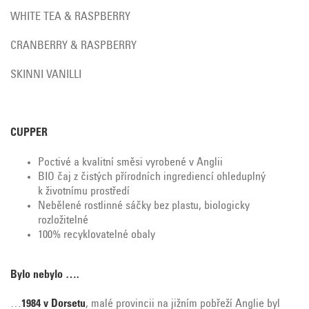
WHITE TEA & RASPBERRY
CRANBERRY & RASPBERRY
SKINNI VANILLI
CUPPER
Poctivé a kvalitní směsi vyrobené v Anglii
BIO čaj z čistých přírodních ingrediencí ohleduplný
k životnímu prostředí
Nebělené rostlinné sáčky bez plastu, biologicky
rozložitelné
100% recyklovatelné obaly
Bylo nebylo ….
…
1984 v Dorsetu
, malé provincii na jižním pobřeží Anglie byl