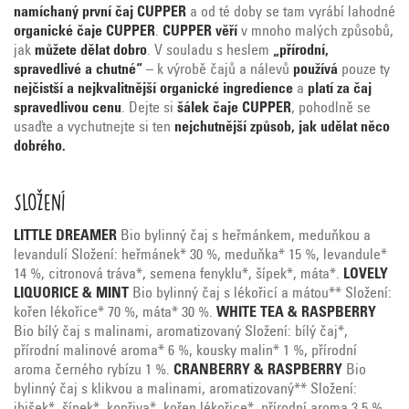
namíchaný první čaj CUPPER
a od té doby se tam vyrábí lahodné
organické čaje CUPPER
.
CUPPER věří
v mnoho malých způsobů,
jak
můžete dělat dobro
. V souladu s heslem
„přírodní,
spravedlivé a chutné“
– k výrobě čajů a nálevů
používá
pouze ty
nejčistší a nejkvalitnější organické ingredience
a
platí za
čaj
spravedlivou cenu
. Dejte si
šálek čaje CUPPER
, pohodlně se
usaďte a vychutnejte si ten
nejchutnější způsob, jak udělat něco
dobrého.
Složení
LITTLE DREAMER
Bio bylinný čaj s heřmánkem, meduňkou a
levandulí Složení: heřmánek* 30 %, meduňka* 15 %, levandule*
14 %, citronová tráva*, semena fenyklu*, šípek*, máta*.
LOVELY
LIQUORICE & MINT
Bio bylinný čaj s lékořicí a mátou** Složení:
kořen lékořice* 70 %, máta* 30 %.
WHITE TEA & RASPBERRY
Bio bílý čaj s malinami, aromatizovaný Složení: bílý čaj*,
přírodní malinové aroma* 6 %, kousky malin* 1 %, přírodní
aroma černého rybízu 1 %.
CRANBERRY & RASPBERRY
Bio
bylinný čaj s klikvou a malinami, aromatizovaný** Složení: