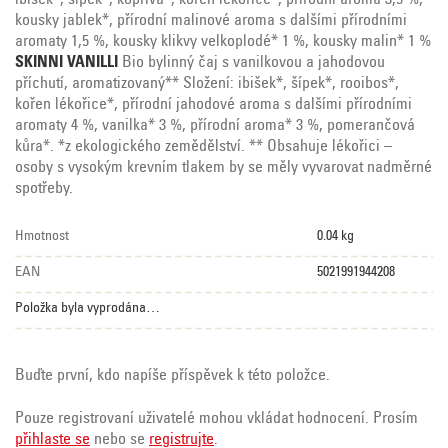
ibišek*, šípek*, kopřiva*, kořen lékořice*, přírodní aroma 3,5 %,
kousky jablek*, přírodní malinové aroma s dalšími přírodními
aromaty 1,5 %, kousky klikvy velkoplodé* 1 %, kousky malin* 1 %
SKINNI VANILLI
Bio bylinný čaj s vanilkovou a jahodovou
příchutí, aromatizovaný** Složení: ibišek*, šípek*, rooibos*,
kořen lékořice*, přírodní jahodové aroma s dalšími přírodními
aromaty 4 %, vanilka* 3 %, přírodní aroma* 3 %, pomerančová
kůra*. *z ekologického zemědělství. ** Obsahuje lékořici –
osoby s vysokým krevním tlakem by se měly vyvarovat nadměrné
spotřeby.
Hmotnost
0.04 kg
EAN
5021991944208
Položka byla vyprodána…
Buďte první, kdo napíše příspěvek k této položce.
Pouze registrovaní uživatelé mohou vkládat hodnocení. Prosím
přihlaste se
nebo se
registrujte
.