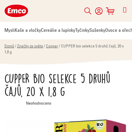
Přejít
na
Hledat
NÁKUPNÍ
obsah
KOŠÍK
Mysli
Kaše a vločky
Cereálie a lupínky
Tyčinky
Sušenky
Ovoce a ořec
Domů
/
Značky ze světa
/
Cupper
/
CUPPER bio selekce 5 druhů čajů, 20 x
1,8 g
CUPPER bio selekce 5 druhů
čajů, 20 x 1,8 g
Průměrné
Neohodnoceno
hodnocení
produktu
je
0,0
z
5
hvězdiček.