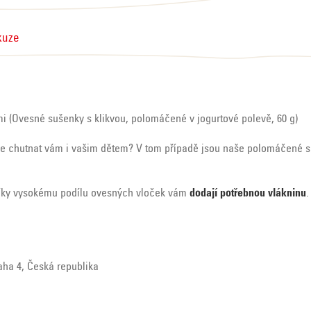
kuze
(Ovesné sušenky s klikvou, polomáčené v jogurtové polevě, 60 g)
ude chutnat vám i vašim dětem? V tom případě jsou naše polomáčené 
 díky vysokému podílu ovesných vloček vám
dodají potřebnou vlákninu
.
raha 4, Česká republika