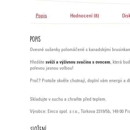
Popis
Hodnocení (8)
Dis
Popis
Ovesné sušenky polomáčené s kanadskými brusinkami 
Hledáte
svěží a výživnou svačinu s ovocem
, která b
polevou jasnou volbou!
Proč? Protože skvěle chutnají, doplní vám energii a
Skladujte v suchu a chraňte před teplem.
Výrobce: Emco spol. s r.o., Türkova 2319/5b, 149 00 P
Složení