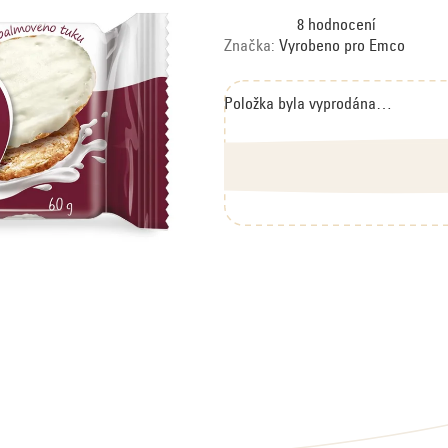
Průměrné
8 hodnocení
hodnocení
produktu
Značka:
Vyrobeno pro Emco
je
5,0
z
5
hvězdiček.
Položka byla vyprodána…