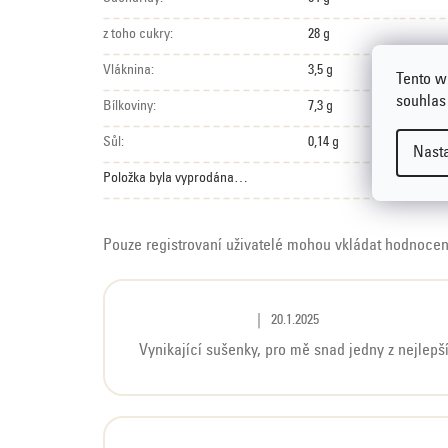
z toho cukry:
28 g
Vláknina:
3,5 g
Tento w
souhlas
Bílkoviny:
7,3 g
Sůl:
0,14 g
Nast
Položka byla vyprodána…
Pouze registrovaní uživatelé mohou vkládat hodnoce
V
Hodnocení produktu je 5 z 5 hvě
|
20.1.2025
ý
Vynikající sušenky, pro mě snad jedny z nejlep
p
i
s