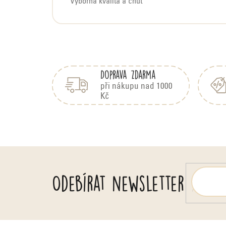
Výborná kvalita a chuť
Z
á
Doprava zdarma
p
a
při nákupu nad 1000
Kč
t
í
Odebírat newsletter