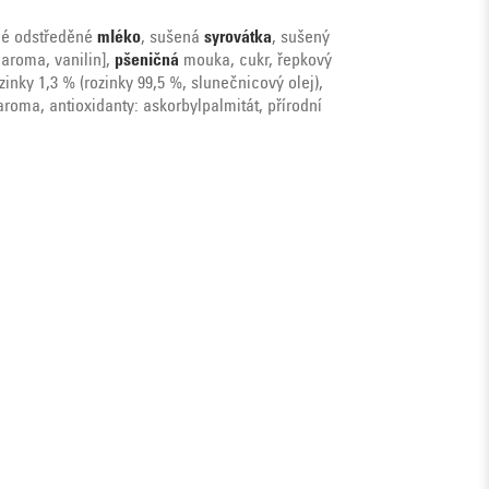
ené odstředěné
mléko
, sušená
syrovátka
, sušený
 aroma, vanilin],
pšeničná
mouka, cukr, řepkový
zinky 1,3 % (rozinky 99,5 %, slunečnicový olej),
roma, antioxidanty: askorbylpalmitát, přírodní