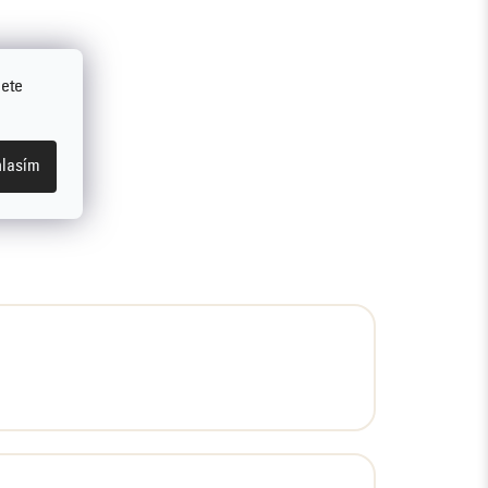
jete
lasím