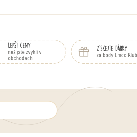
Lepší ceny
Získejte dárky
než jste zvyklí v
za body Emco Klu
obchodech