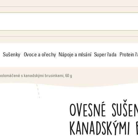
Sušenky
Ovoce a ořechy
Nápoje a mlsání
Super řada
Protein 
olomáčené s kanadskými brusinkami, 60 g
Ovesné suše
kanadskými 