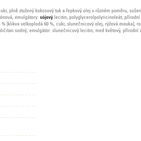
ukr, plně ztužený kokosový tuk a řepkový olej v různém poměru, suš
trónová, emulgátory:
sójový
lecitin, polyglycerolpolyricinoleát; přírodní
3 % [klikva velkoplodá 60 %, cukr, slunečnicový olej, rýžová mouka], ro
ičitan sodný; emulgátor: slunečnicový lecitin; med květový, přírodní a