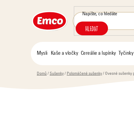
Přejít
na
obsah
HLEDAT
Mysli
Kaše a vločky
Cereálie a lupínky
Tyčinky
Domů
/
Sušenky
/
Polomáčené sušenky
/
Ovesné sušenky p