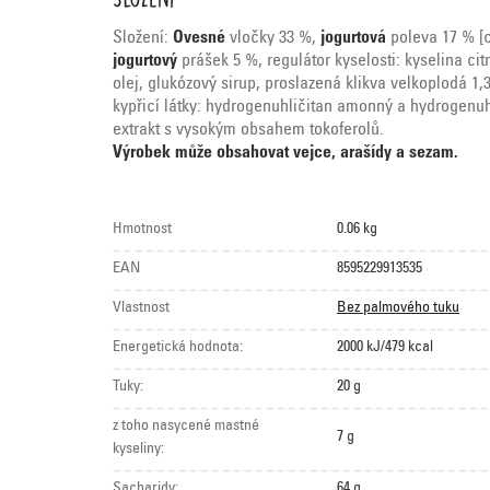
Složení:
Ovesné
vločky 33 %,
jogurtová
poleva 17 % [c
jogurtový
prášek 5 %, regulátor kyselosti: kyselina ci
olej, glukózový sirup, proslazená klikva velkoplodá 1,
kypřicí látky: hydrogenuhličitan amonný a hydrogenuhl
extrakt s vysokým obsahem tokoferolů.
Výrobek může obsahovat vejce, arašídy a sezam.
Hmotnost
0.06 kg
EAN
8595229913535
Vlastnost
Bez palmového tuku
Energetická hodnota:
2000 kJ/479 kcal
Tuky:
20 g
z toho nasycené mastné
7 g
kyseliny:
Sacharidy:
64 g