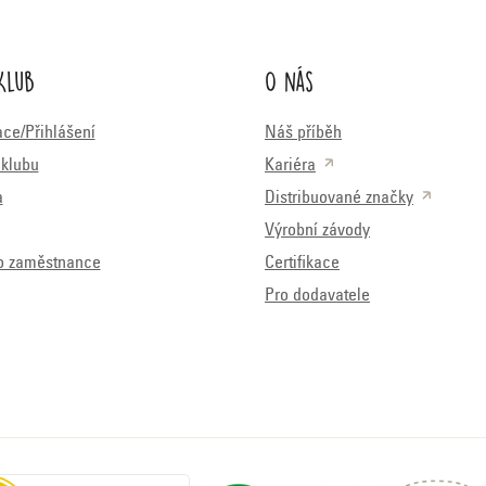
Klub
O nás
ace/Přihlášení
Náš příběh
klubu
Kariéra
a
Distribuované značky
Výrobní závody
o zaměstnance
Certifikace
Pro dodavatele