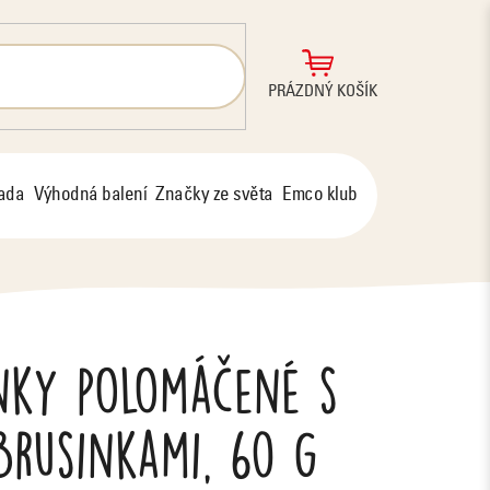
NÁKUPNÍ
PRÁZDNÝ KOŠÍK
KOŠÍK
řada
Výhodná balení
Značky ze světa
Emco klub
nky polomáčené s
brusinkami, 60 g