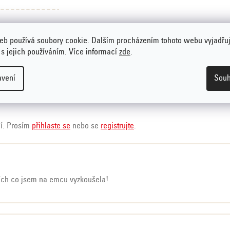
eb používá soubory cookie. Dalším procházením tohoto webu vyjadřu
 s jejich používáním. Více informací
zde
.
avení
Souh
ní. Prosím
přihlaste se
nebo se
registrujte
.
zdiček.
ších co jsem na emcu vyzkoušela!