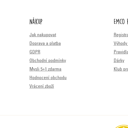
Nákup
Emco 
Jak nakupovat
Registr
Doprava a platba
Výhody 
GDPR
Pravidl
Obchodní podmínky
Dárky
Mysli 5+1 zdarma
Klub pr
Hodnocení obchodu
Vrácení zboží