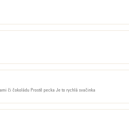
zdiček.
zdiček.
zdiček.
kami či čokoládu Prostě pecka Je to rychlá svačinka
zdiček.