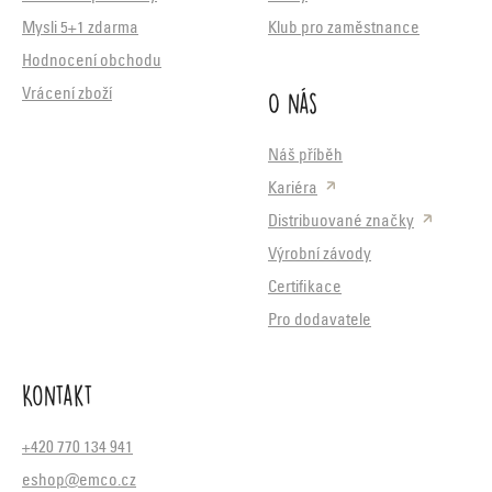
Mysli 5+1 zdarma
Klub pro zaměstnance
Hodnocení obchodu
O nás
Vrácení zboží
Náš příběh
Kariéra
Distribuované značky
Výrobní závody
Certifikace
Pro dodavatele
Kontakt
+420 770 134 941
eshop@emco.cz