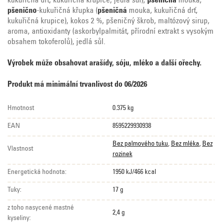
kukuřičná drť, kukuřičná krupice, jedlá sůl),
pšeničná
mouka,
pšenično
-kukuřičná křupka (
pšeničná
mouka, kukuřičná drť,
kukuřičná krupice), kokos 2 %, pšeničný škrob, maltózový sirup,
aroma, antioxidanty (askorbylpalmitát, přírodní extrakt s vysokým
obsahem tokoferolů), jedlá sůl.
Výrobek může obsahovat arašídy, sóju, mléko a další ořechy.
Produkt má minimální trvanlivost do 06/2026
Hmotnost
0.375 kg
EAN
8595229930938
Bez palmového tuku
,
Bez mléka
,
Bez
Vlastnost
rozinek
Energetická hodnota:
1950 kJ/466 kcal
Tuky:
17 g
z toho nasycené mastné
2,4 g
kyseliny: