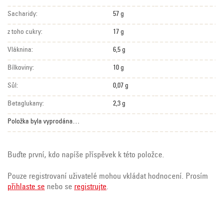
Sacharidy:
57 g
z toho cukry:
17 g
Vláknina:
6,5 g
Bílkoviny:
10 g
Sůl:
0,07 g
Betaglukany:
2,3 g
Položka byla vyprodána…
Buďte první, kdo napíše příspěvek k této položce.
Pouze registrovaní uživatelé mohou vkládat hodnocení. Prosím
přihlaste se
nebo se
registrujte
.
Z
á