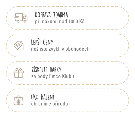
p
Doprava zdarma
a
t
při nákupu nad 1000 Kč
í
Lepší ceny
než jste zvyklí v obchodech
Získejte dárky
za body Emco Klubu
EKO balení
chráníme přírodu