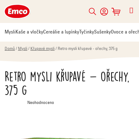
Přejít
na
Hledat
NÁKUPNÍ
obsah
KOŠÍK
Mysli
Kaše a vločky
Cereálie a lupínky
Tyčinky
Sušenky
Ovoce a ořec
Domů
/
Mysli
/
Křupavé mysli
/
Retro mysli křupavé - ořechy, 375 g
Retro mysli křupavé - ořechy,
375 g
Průměrné
Neohodnoceno
hodnocení
produktu
je
0,0
z
5
hvězdiček.