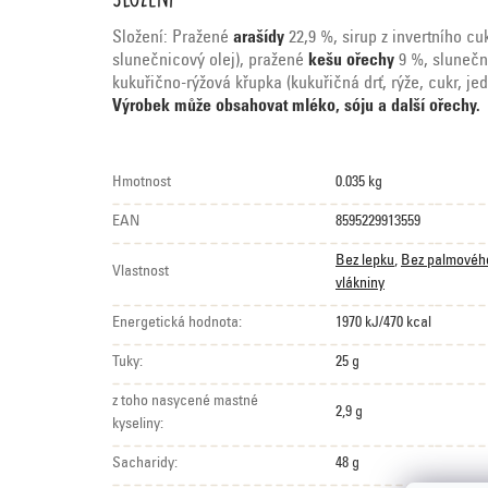
Složení: Pražené
arašídy
22,9 %, sirup z invertního cu
slunečnicový olej), pražené
kešu ořechy
9 %, slunečni
kukuřično-rýžová křupka (kukuřičná drť, rýže, cukr, jed
Výrobek může obsahovat mléko, sóju a další ořechy.
Hmotnost
0.035 kg
EAN
8595229913559
Bez lepku
,
Bez palmovéh
Vlastnost
vlákniny
Energetická hodnota:
1970 kJ/470 kcal
Tuky:
25 g
z toho nasycené mastné
2,9 g
kyseliny:
Sacharidy:
48 g