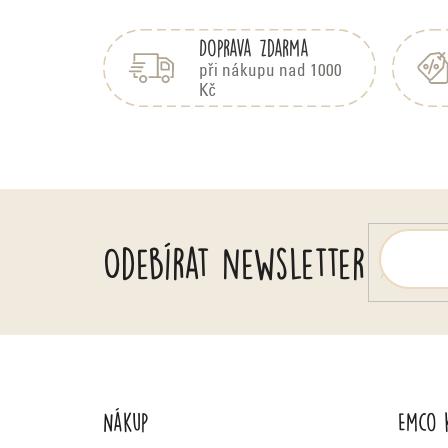
Z
á
Doprava zdarma
p
a
při nákupu nad 1000
Kč
t
í
Odebírat newsletter
Nákup
Emco 