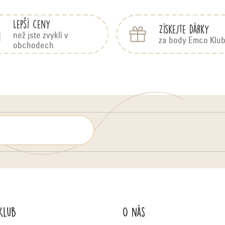
Lepší ceny
Získejte dárky
než jste zvyklí v
za body Emco Klu
obchodech
Klub
O nás