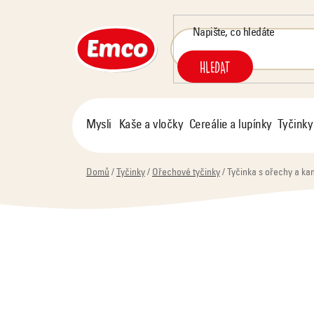
Přejít
na
obsah
HLEDAT
Mysli
Kaše a vločky
Cereálie a lupínky
Tyčinky
Domů
/
Tyčinky
/
Ořechové tyčinky
/
Tyčinka s ořechy a ka