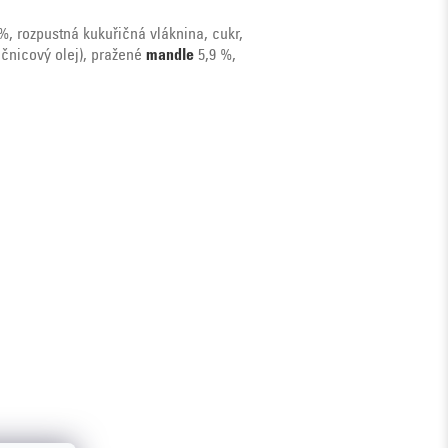
%, rozpustná kukuřičná vláknina, cukr,
ečnicový olej), pražené
mandle
5,9 %,