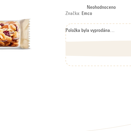
Průměrné
Neohodnoceno
hodnocení
produktu
Značka:
Emco
je
0,0
z
5
hvězdiček.
Položka byla vyprodána…