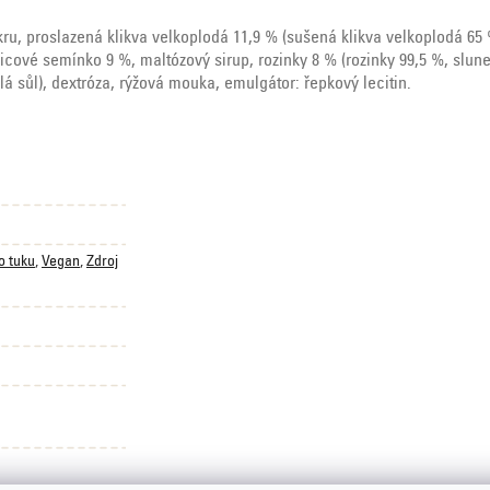
kru, proslazená klikva velkoplodá 11,9 % (sušená klikva velkoplodá 65 
cové semínko 9 %, maltózový sirup, rozinky 8 % (rozinky 99,5 %, slun
lá sůl), dextróza, rýžová mouka, emulgátor: řepkový lecitin.
o tuku
,
Vegan
,
Zdroj