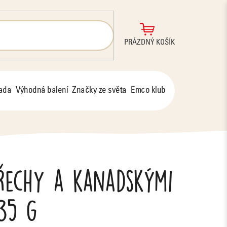
NÁKUPNÍ
PRÁZDNÝ KOŠÍK
KOŠÍK
řada
Výhodná balení
Značky ze světa
Emco klub
řechy a kanadskými
35 g