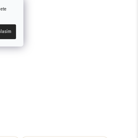
jete
lasím