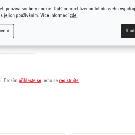
eb používá soubory cookie. Dalším procházením tohoto webu vyjadřu
 s jejich používáním. Více informací
zde
.
avení
Souh
ní. Prosím
přihlaste se
nebo se
registrujte
.