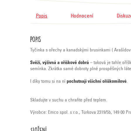
Popis
Hodnocení
Diskuz
Popis
Tyčinka s ořechy a kanadskými brusinkami ( Arašídov
Svěží, výživná a oříškově dobrá
– taková je tahle oříš
semínka. Zkrátka samé dobroty plné prospěšných láte
I díky tomu si na ní
pochutnají všichni oříškomilové
.
Skladujte v suchu a chraňte před teplem.
Výrobce: Emco spol. s r.o., Türkova 2319/5b, 149 00 P
Složení