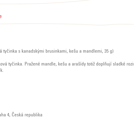
e
á tyčinka s kanadskými brusinkami, kešu a mandlemi, 35 g)
ková tyčinka. Pražené mandle, kešu a arašídy totiž doplňují sladké roz
k.
raha 4, Česká republika