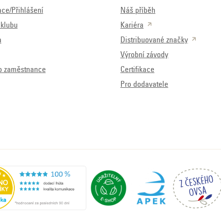
ace/Přihlášení
Náš příběh
klubu
Kariéra
a
Distribuované značky
Výrobní závody
o zaměstnance
Certifikace
Pro dodavatele