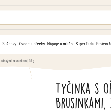
Sušenky
Ovoce a ořechy
Nápoje a mlsání
Super řada
Protein 
nadskými brusinkami, 35 g
Tyčinka s o
brusinkami, 