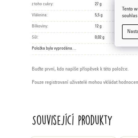
z toho cukry:
27 g
Tento w
Vláknina:
5,5 g
souhlas
Bílkoviny:
12 g
Nast
Sůl:
0,02 g
Položka byla vyprodána…
Buďte první, kdo napíše příspěvek k této položce.
Pouze registrovaní uživatelé mohou vkládat hodnoce
Související produkty