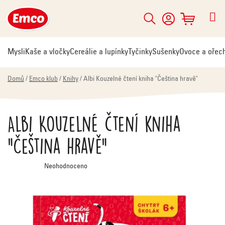
Přejít
na
Hledat
NÁKUPNÍ
obsah
KOŠÍK
Mysli
Kaše a vločky
Cereálie a lupínky
Tyčinky
Sušenky
Ovoce a ořec
Domů
/
Emco klub
/
Knihy
/
Albi Kouzelné čtení kniha "Čeština hravě"
Albi Kouzelné čtení kniha
"Čeština hravě"
Průměrné
Neohodnoceno
hodnocení
produktu
je
0,0
z
5
hvězdiček.