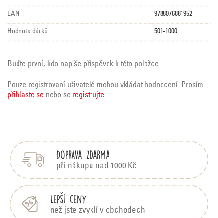
EAN
9788076881952
Hodnota dárků
501-1000
Buďte první, kdo napíše příspěvek k této položce.
Pouze registrovaní uživatelé mohou vkládat hodnocení. Prosím
přihlaste se
nebo se
registrujte
.
Z
á
p
Doprava zdarma
a
t
při nákupu nad 1000 Kč
í
Lepší ceny
než jste zvyklí v obchodech