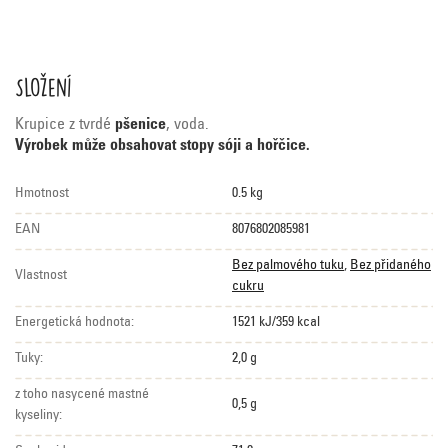
Složení
Krupice z tvrdé
pšenice
, voda.
Výrobek může obsahovat stopy sóji a hořčice.
Hmotnost
0.5 kg
EAN
8076802085981
Bez palmového tuku
,
Bez přidaného
Vlastnost
cukru
Energetická hodnota:
1521 kJ/359 kcal
Tuky:
2,0 g
z toho nasycené mastné
0,5 g
kyseliny: