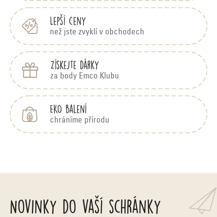
í
Lepší ceny
než jste zvyklí v obchodech
Získejte dárky
za body Emco Klubu
EKO balení
chráníme přírodu
Novinky do vaší schránky