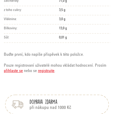
Sacharidy:
71,0 g
z toho cukry:
3,5 g
Vláknina:
3,0 g
Bílkoviny:
13,0 g
Sůl:
0,01 g
Buďte první, kdo napíše příspěvek k této položce.
Pouze registrovaní uživatelé mohou vkládat hodnocení. Prosím
přihlaste se
nebo se
registrujte
.
Z
á
p
Doprava zdarma
a
t
při nákupu nad 1000 Kč