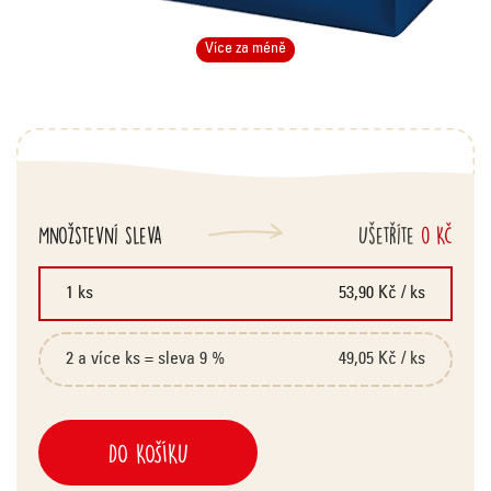
Více za méně
Množstevní sleva
Ušetříte
0 Kč
1 ks
53,90 Kč
/ ks
2 a více ks = sleva 9 %
49,05 Kč
/ ks
DO KOŠÍKU