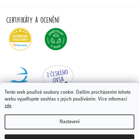
Certifikáty a ocenění
Tento web používá soubory cookie. Dalším procházením tohoto
webu vyjadřujete souhlas s jejich používáním. Více informací
zde
.
Vytvořil Shoptet Premium
&
PORTA DESIGN
Nastavení
Copyright 2026
Emco.cz
. Všechna práva vyhrazena.
Upravit
nastavení cookies