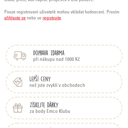
Pouze registrovaní uživatelé mohou vkládat hodnocení. Prosím
přihlaste se
nebo se
registrujte
.
Z
á
p
Doprava zdarma
a
t
při nákupu nad 1000 Kč
í
Lepší ceny
než jste zvyklí v obchodech
Získejte dárky
za body Emco Klubu