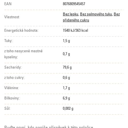
EAN
8076809545457
Bez lepku
,
Bez palmového tuku
,
Bez
Vlastnost
přidaného cukru
Energetická hodnota:
1540 kJ/363 kcal
Tuky:
1,5 g
z toho nasycené mastné
0,7 g
kyseliny:
Sacharidy:
79,6 g
z toho cukry:
0,6 g
Vláknina:
1,7 g
Bílkoviny:
6,9 g
Sůl:
0,002 g
Buďte první, kdo napíše příspěvek k této položce.