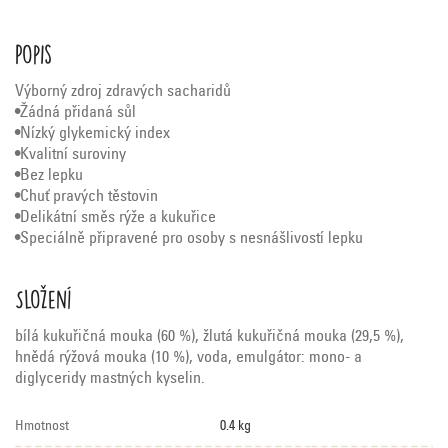
Popis
Výborný zdroj zdravých sacharidů
•Žádná přidaná sůl
•Nízký glykemický index
•Kvalitní suroviny
•Bez lepku
•Chuť pravých těstovin
•Delikátní směs rýže a kukuřice
•Speciálně připravené pro osoby s nesnášlivostí lepku
Složení
bílá kukuřičná mouka (60 %), žlutá kukuřičná mouka (29,5 %),
hnědá rýžová mouka (10 %), voda, emulgátor: mono- a
diglyceridy mastných kyselin.
Hmotnost
0.4 kg