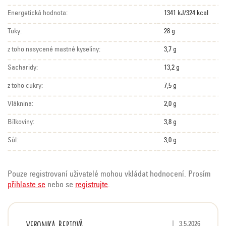
Energetická hodnota:
1341 kJ/324 kcal
Tuky:
28 g
z toho nasycené mastné kyseliny:
3,7 g
Sacharidy:
13,2 g
z toho cukry:
7,5 g
Vláknina:
2,0 g
Bílkoviny:
3,8 g
Sůl:
3,0 g
Pouze registrovaní uživatelé mohou vkládat hodnocení. Prosím
přihlaste se
nebo se
registrujte
.
Veronika Reptová
Hodnocení produktu 
|
3.5.2026