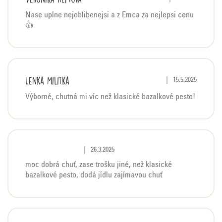
V
ý
Nase uplne nejoblibenejsi a z Emca za nejlepsi cenu
p
👍
i
s
h
o
Lenka Militka
Hodnocení produktu j
|
15.5.2025
d
Výborné, chutná mi víc než klasické bazalkové pesto!
n
o
c
e
Hodnocení produktu je 5 z 5 hvězdiček.
|
26.3.2025
n
í
moc dobrá chuť, zase trošku jiné, než klasické
bazalkové pesto, dodá jídlu zajímavou chuť