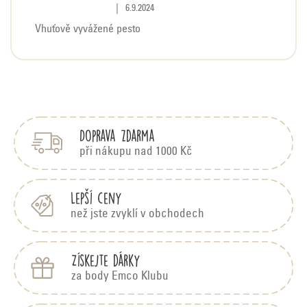
Hodnocení produktu je 5 z 5 hvězdiček.
|
6.9.2024
Vhuťově vyvážené pesto
Z
á
p
Doprava zdarma
a
t
při nákupu nad 1000 Kč
í
Lepší ceny
než jste zvyklí v obchodech
Získejte dárky
za body Emco Klubu