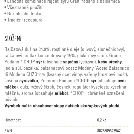
• Lahodná kombinace rajčat, sýru Gran Padano a balsamica
• Všestranné použití
• Bez obsahu lepku
• Tradiční receptura
Složení
Rajčatová dužina 34,9%, rostlinné oleje (olivový, slunečnicový),
rajčatový protlak koncentrovaný 15%, glukózový sirup, Grana
Padano * CHOP
sýr
(obsahuje
vaječný
lysozym),
kešu ořechy
,
jedlá sůl, bazalka, balzamicový ocet z Modeny "Aceto Balsamico
di Modena CHZO"2 % (kvasný ocet vinný, vařený hroznový mošt),
sušená
syrovátka
, Pecorino Romano *CHOP
sýr
(obsahuje
ovčí
mléko
), cukr, rýžový škrob, česnek, regulátor kyselosti: kyselina
mléčná, aroma (obsahuje
mléko
). *CHOP= chráněné označení
původu.
Výrobek může obsahovat stopy dalších skořápkových plodů.
Hmotnost
0.2 kg
EAN
8076809523547