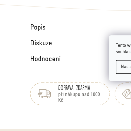
Popis
Diskuze
Tento w
souhlas
Hodnocení
Nast
Z
á
Doprava zdarma
p
a
při nákupu nad 1000
Kč
t
í