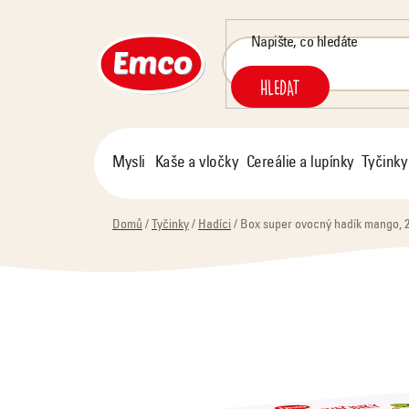
Přejít
na
obsah
HLEDAT
Mysli
Kaše a vločky
Cereálie a lupínky
Tyčinky
Domů
/
Tyčinky
/
Hadíci
/
Box super ovocný hadík mango, 26