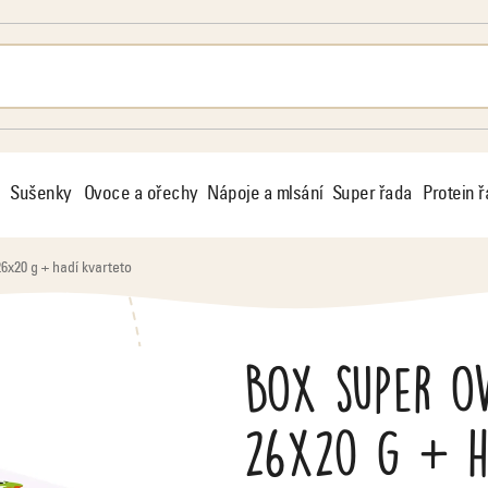
Sušenky
Ovoce a ořechy
Nápoje a mlsání
Super řada
Protein 
x20 g + hadí kvarteto
Box super o
26x20 g + h