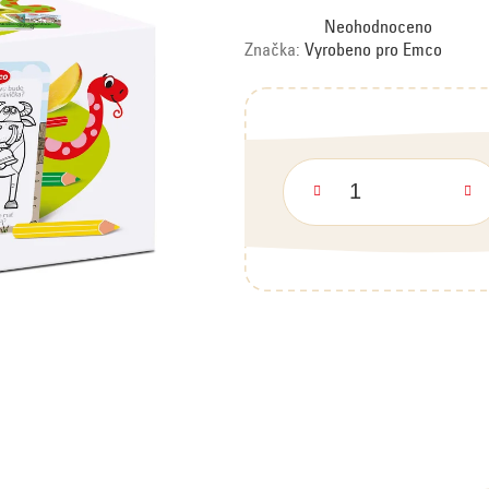
Průměrné
Neohodnoceno
hodnocení
produktu
Značka:
Vyrobeno pro Emco
je
0,0
z
5
hvězdiček.