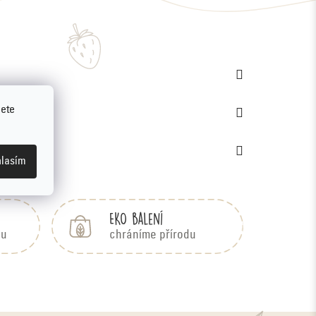
jete
lasím
EKO balení
bu
chráníme přírodu