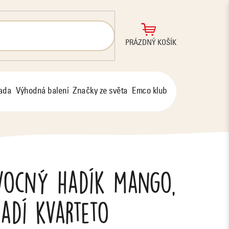
NÁKUPNÍ
PRÁZDNÝ KOŠÍK
KOŠÍK
řada
Výhodná balení
Značky ze světa
Emco klub
vocný hadík mango,
adí kvarteto