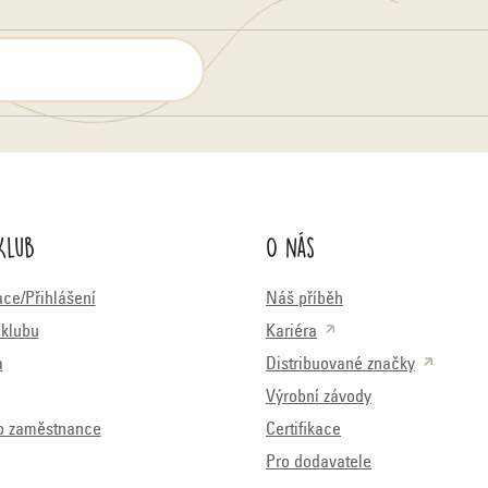
Klub
O nás
ace/Přihlášení
Náš příběh
klubu
Kariéra
a
Distribuované značky
Výrobní závody
o zaměstnance
Certifikace
Pro dodavatele