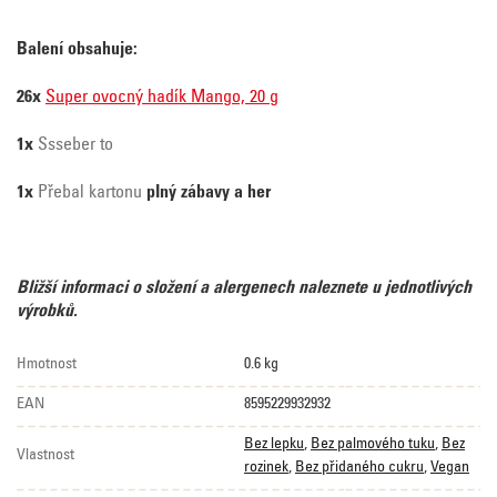
Balení obsahuje:
26x
Super ovocný hadík Mango, 20 g
1x
Ssseber to
1x
Přebal kartonu
plný zábavy a her
Bližší informaci o složení a alergenech naleznete u jednotlivých
výrobků.
Hmotnost
0.6 kg
EAN
8595229932932
Bez lepku
,
Bez palmového tuku
,
Bez
Vlastnost
rozinek
,
Bez přidaného cukru
,
Vegan