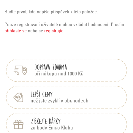
Buďte první, kdo napíše příspěvek k této položce.
Pouze registrovaní uživatelé mohou vkládat hodnocení. Prosím
přihlaste se
nebo se
registrujte
.
Z
á
p
Doprava zdarma
a
t
při nákupu nad 1000 Kč
í
Lepší ceny
než jste zvyklí v obchodech
Získejte dárky
za body Emco Klubu