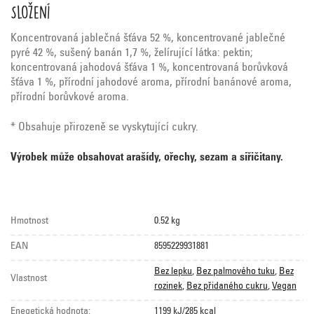
Složení
Koncentrovaná jablečná šťáva 52 %, koncentrované jablečné
pyré 42 %, sušený banán 1,7 %, želírující látka: pektin;
koncentrovaná jahodová šťáva 1 %, koncentrovaná borůvková
šťáva 1 %, přírodní jahodové aroma, přírodní banánové aroma,
přírodní borůvkové aroma.
* Obsahuje přirozeně se vyskytující cukry.
Výrobek může obsahovat arašídy, ořechy, sezam a siřičitany.
Hmotnost
0.52 kg
EAN
8595229931881
Bez lepku
,
Bez palmového tuku
,
Bez
Vlastnost
rozinek
,
Bez přidaného cukru
,
Vegan
Enegetická hodnota:
1199 kJ/285 kcal