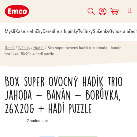
Přejít
na
Hledat
NÁKUPNÍ
obsah
KOŠÍK
Mysli
Kaše a vločky
Cereálie a lupínky
Tyčinky
Sušenky
Ovoce a ořec
Domů
/
Tyčinky
/
Hadíci
/
Box super ovocný hadík trio jahoda - banán -
borůvka, 26x20g + hadí puzzle
Box super ovocný hadík trio
jahoda - banán - borůvka,
26x20g + hadí puzzle
Průměrné
2 hodnocení
hodnocení
produktu
je
5,0
z