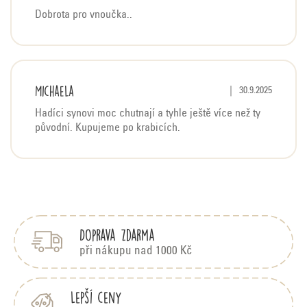
ý
Dobrota pro vnoučka..
p
i
s
h
Michaela
Hodnocení produktu j
|
30.9.2025
o
d
Hadíci synovi moc chutnají a tyhle ještě více než ty
původní. Kupujeme po krabicích.
n
o
c
Z
e
á
n
p
í
Doprava zdarma
a
t
při nákupu nad 1000 Kč
í
Lepší ceny