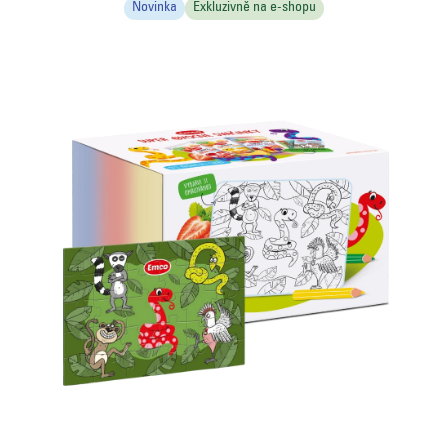
5
Novinka
Exkluzivně na e-shopu
hvězdiček.