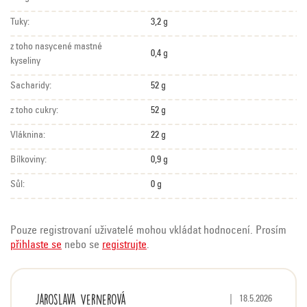
Tuky:
3,2 g
z toho nasycené mastné
0,4 g
kyseliny
Sacharidy:
52 g
z toho cukry:
52 g
Vláknina:
22 g
Bílkoviny:
0,9 g
Sůl:
0 g
Pouze registrovaní uživatelé mohou vkládat hodnocení. Prosím
přihlaste se
nebo se
registrujte
.
V
Jaroslava Vernerová
Hodnocení produktu j
|
18.5.2026