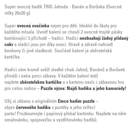
Super ovocný hadík TRIO Jahoda - Banán a Borůvka (Ovocné
rolky 26x20 g)
Super
ovocná svačinka
nejen pro děti. Ideální do školy pro
každého mlsala. Uvnitř balení se choulí 2 ovocné trojité pásky
kombinující 3 příchutě – hadíci. Hadíci
neobsahují žádný přidaný
cukr
a sladcí jsou jen díky ovoci. Hravě a zdravě nahradí
bonbony či jiné sladkosti. Součástí balení je sběratelská
kartička.
Hadíci vám kromě svěží sladké chuti Jahod, Banánů a Borůvek
přináší i extra porci zábavy. V každém balení totiž
najdete
sběratelskou kartičku
a v kartonu navíc i zábavnou hru
pro celou rodinu –
Puzzle výzva: Najdi hadíka a jeho kamarády!
Užij si zábavu s originálním
Emco hadím puzzle
–
objev
červeného hadíka
s puntíky a jeho zvířecí
partu!
Prozkoumejte i papírový přebal kartonku. Najdete na něm
omalovánku, spojovačku a vystřihovánku hadíků.