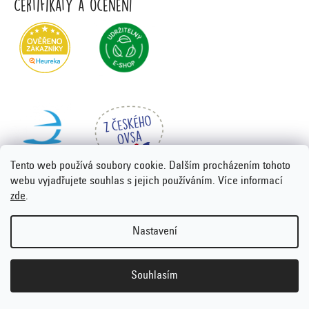
Certifikáty a ocenění
Tento web používá soubory cookie. Dalším procházením tohoto
webu vyjadřujete souhlas s jejich používáním. Více informací
zde
.
Vytvořil Shoptet Premium
&
PORTA DESIGN
Nastavení
Copyright 2026
Emco.cz
. Všechna práva vyhrazena.
Upravit
nastavení cookies
Souhlasím