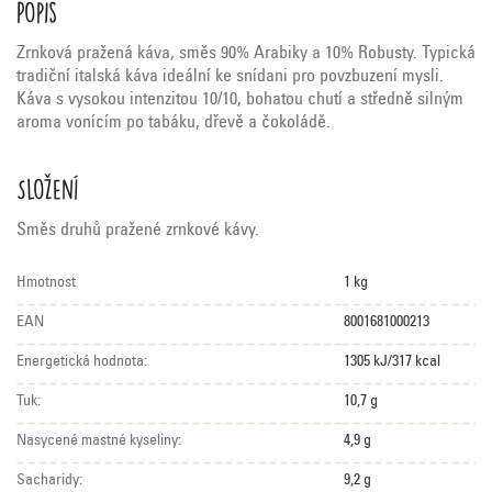
Popis
Zrnková pražená káva, směs 90% Arabiky a 10% Robusty. Typická
tradiční italská káva ideální ke snídani pro povzbuzení mysli.
Káva s vysokou intenzitou 10/10, bohatou chutí a středně silným
aroma vonícím po tabáku, dřevě a čokoládě.
Složení
Směs druhů pražené zrnkové kávy.
Hmotnost
1 kg
EAN
8001681000213
Energetická hodnota:
1305 kJ/317 kcal
Tuk:
10,7 g
Nasycené mastné kyseliny:
4,9 g
Sacharidy:
9,2 g