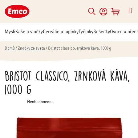
Přejít
na
Hledat
NÁKUPNÍ
obsah
KOŠÍK
Mysli
Kaše a vločky
Cereálie a lupínky
Tyčinky
Sušenky
Ovoce a ořec
Domů
/
Značky ze světa
/
Bristot classico, zrnková káva, 1000 g
Bristot classico, zrnková káva,
1000 g
Průměrné
Neohodnoceno
hodnocení
produktu
je
0,0
z
5
hvězdiček.