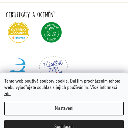
Certifikáty a ocenění
Tento web používá soubory cookie. Dalším procházením tohoto
webu vyjadřujete souhlas s jejich používáním. Více informací
zde
.
Vytvořil Shoptet Premium
&
PORTA DESIGN
Nastavení
Copyright 2026
Emco.cz
. Všechna práva vyhrazena.
Upravit
nastavení cookies
Souhlasím