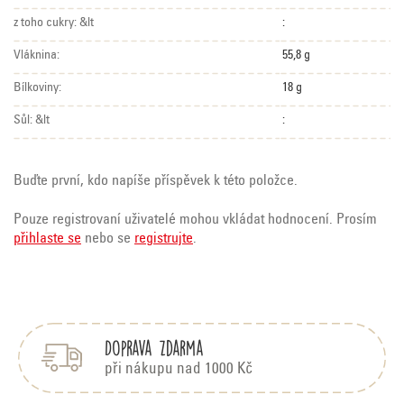
z toho cukry: &lt
:
Vláknina:
55,8 g
Bílkoviny:
18 g
Sůl: &lt
:
Buďte první, kdo napíše příspěvek k této položce.
Pouze registrovaní uživatelé mohou vkládat hodnocení. Prosím
přihlaste se
nebo se
registrujte
.
Z
á
p
Doprava zdarma
a
t
při nákupu nad 1000 Kč
í