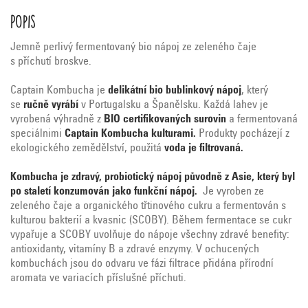
Popis
Jemně perlivý fermentovaný bio nápoj ze zeleného čaje
s příchutí broskve.
Captain Kombucha je
delikátní bio bublinkový nápoj
, který
se
ručně vyrábí
v Portugalsku a Španělsku. Každá lahev je
vyrobená výhradně z
BIO certifikovaných surovin
a fermentovaná
speciálnimi
Captain Kombucha kulturami.
Produkty pocházejí z
ekologického zemědělství, použitá
voda je filtrovaná.
Kombucha je zdravý, probiotický nápoj původně z Asie, který byl
po staletí konzumován jako funkční nápoj.
Je vyroben ze
zeleného čaje a organického třtinového cukru a fermentován s
kulturou bakterií a kvasnic (SCOBY). Během fermentace se cukr
vypařuje a SCOBY uvolňuje do nápoje všechny zdravé benefity:
antioxidanty, vitamíny B a zdravé enzymy. V ochucených
kombuchách jsou do odvaru ve fázi filtrace přidána přírodní
aromata ve variacích příslušné příchuti.