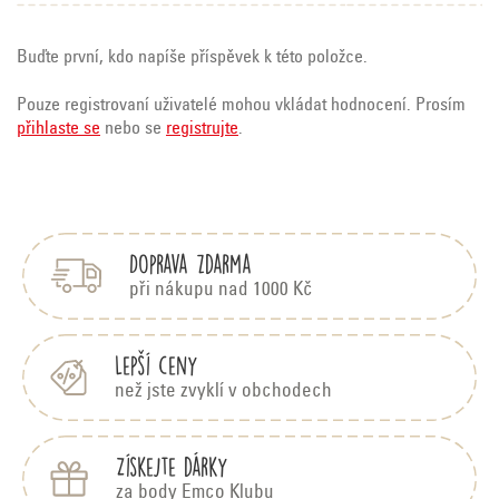
Buďte první, kdo napíše příspěvek k této položce.
Pouze registrovaní uživatelé mohou vkládat hodnocení. Prosím
přihlaste se
nebo se
registrujte
.
Z
á
V
p
ý
Doprava zdarma
a
p
t
při nákupu nad 1000 Kč
i
í
s
h
Lepší ceny
o
než jste zvyklí v obchodech
d
n
Získejte dárky
o
za body Emco Klubu