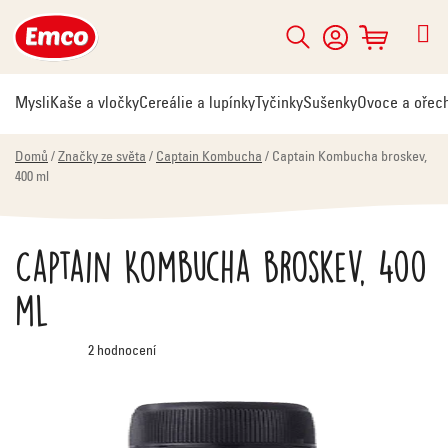
Přejít
na
Hledat
NÁKUPNÍ
obsah
KOŠÍK
Mysli
Kaše a vločky
Cereálie a lupínky
Tyčinky
Sušenky
Ovoce a ořec
Domů
/
Značky ze světa
/
Captain Kombucha
/
Captain Kombucha broskev,
400 ml
Captain Kombucha broskev, 400
ml
Průměrné
2 hodnocení
hodnocení
produktu
je
5,0
z
5
hvězdiček.