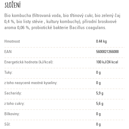
Složení
Bio kombucha (filtrovaná voda, bio třtinový cukr, bio zelený čaj
0,4 %, bio listy stévie , kultury kombuchy), přírodní broskvové
aroma 0,06 %, probiotické bakterie Bacillus coagulans.
Hmotnost
0.44 kg
EAN
5600821266088
Energetická hodnota (kJ/kcal):
100 kJ/24 kcal
Tuky:
0 g
z toho nasycené mastné kyseliny:
0 g
Sacharidy:
5,9 g
z toho cukry:
5,6 g
Bílkoviny:
0 g
Sůl:
0 g