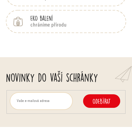
c
e
n
EKO balení
í
chráníme přírodu
Novinky do vaší schránky
ODEBÍRAT