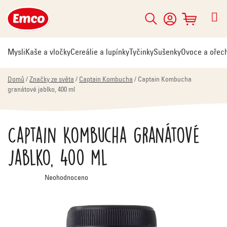
Přejít
na
Hledat
NÁKUPNÍ
obsah
KOŠÍK
Mysli
Kaše a vločky
Cereálie a lupínky
Tyčinky
Sušenky
Ovoce a ořec
Domů
/
Značky ze světa
/
Captain Kombucha
/
Captain Kombucha
granátové jablko, 400 ml
Captain Kombucha granátové
jablko, 400 ml
Průměrné
Neohodnoceno
hodnocení
produktu
je
0,0
z
5
hvězdiček.