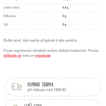
z toho cukry:
4,4 g
Bílkoviny:
0 g
Sůl:
0 g
Buďte první, kdo napíše příspěvek k této položce.
Pouze registrovaní uživatelé mohou vkládat hodnocení. Prosím
přihlaste se
nebo se
registrujte
.
Z
á
p
Doprava zdarma
a
t
při nákupu nad 1000 Kč
í
Lepší ceny