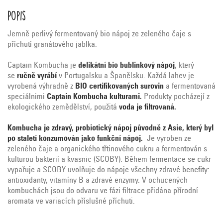
Popis
Jemně perlivý fermentovaný bio nápoj ze zeleného čaje s
příchutí granátového jablka.
Captain Kombucha je
delikátní bio bublinkový nápoj
, který
se
ručně vyrábí
v Portugalsku a Španělsku. Každá lahev je
vyrobená výhradně z
BIO certifikovaných surovin
a fermentovaná
speciálnimi
Captain Kombucha kulturami.
Produkty pocházejí z
ekologického zemědělství, použitá
voda je filtrovaná.
Kombucha je zdravý, probiotický nápoj původně z Asie, který byl
po staletí konzumován jako funkční nápoj.
Je vyroben ze
zeleného čaje a organického třtinového cukru a fermentován s
kulturou bakterií a kvasnic (SCOBY). Během fermentace se cukr
vypařuje a SCOBY uvolňuje do nápoje všechny zdravé benefity:
antioxidanty, vitamíny B a zdravé enzymy. V ochucených
kombuchách jsou do odvaru ve fázi filtrace přidána přírodní
aromata ve variacích příslušné příchuti.