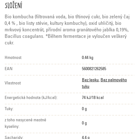
Složení
Bio kombucha (filtrovaná voda, bio třtinový cukr, bio zelený čaj
0,4 % , bio listy stévie, kultury kombuchy), oxid uhličitý, bio
mrkvový koncentrát, přírodní aroma granátového jablka 0,19%,
Bacillus coagulans. *Během fermentace je vyloučen veškerý
cukr.
Hmotnost
0.44 kg
EAN
5600821262585
Bez lepku
,
Bez palmového
Vlastnost
tuku
Energetická hodnota (kJ/kcal):
74 kJ/18 kcal
Tuky:
0 g
z toho nasycené mastné
0 g
kyseliny:
Sacharidy:
4,4 g