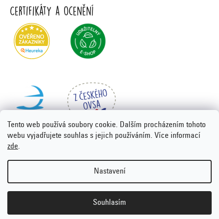
Certifikáty a ocenění
Tento web používá soubory cookie. Dalším procházením tohoto
webu vyjadřujete souhlas s jejich používáním. Více informací
zde
.
Vytvořil Shoptet Premium
&
PORTA DESIGN
Nastavení
Copyright 2026
Emco.cz
. Všechna práva vyhrazena.
Upravit
nastavení cookies
Souhlasím