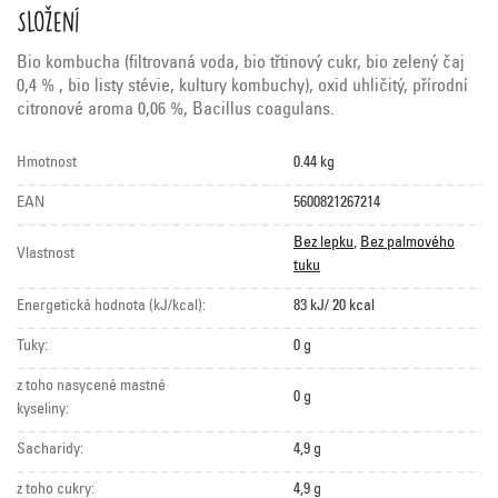
Složení
Bio kombucha (filtrovaná voda, bio třtinový cukr, bio zelený čaj
0,4 % , bio listy stévie, kultury kombuchy), oxid uhličitý, přírodní
citronové aroma 0,06 %, Bacillus coagulans.
Hmotnost
0.44 kg
EAN
5600821267214
Bez lepku
,
Bez palmového
Vlastnost
tuku
Energetická hodnota (kJ/kcal):
83 kJ/ 20 kcal
Tuky:
0 g
z toho nasycené mastné
0 g
kyseliny:
Sacharidy:
4,9 g
z toho cukry:
4,9 g