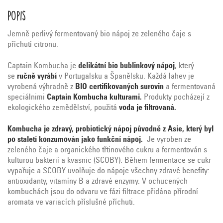
Popis
Jemně perlivý fermentovaný bio nápoj ze zeleného čaje s
příchutí citronu.
Captain Kombucha je
delikátní bio bublinkový nápoj
, který
se
ručně vyrábí
v Portugalsku a Španělsku. Každá lahev je
vyrobená výhradně z
BIO certifikovaných surovin
a fermentovaná
speciálnimi
Captain Kombucha kulturami.
Produkty pocházejí z
ekologického zemědělství, použitá
voda je filtrovaná.
Kombucha je zdravý, probiotický nápoj původně z Asie, který byl
po staletí konzumován jako funkční nápoj.
Je vyroben ze
zeleného čaje a organického třtinového cukru a fermentován s
kulturou bakterií a kvasnic (SCOBY). Během fermentace se cukr
vypařuje a SCOBY uvolňuje do nápoje všechny zdravé benefity:
antioxidanty, vitamíny B a zdravé enzymy. V ochucených
kombuchách jsou do odvaru ve fázi filtrace přidána přírodní
aromata ve variacích příslušné příchuti.