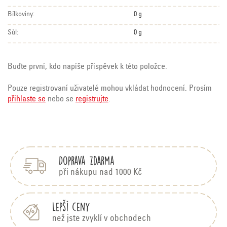
Bílkoviny:
0 g
Sůl:
0 g
Buďte první, kdo napíše příspěvek k této položce.
Pouze registrovaní uživatelé mohou vkládat hodnocení. Prosím
přihlaste se
nebo se
registrujte
.
Z
á
p
Doprava zdarma
a
t
při nákupu nad 1000 Kč
í
Lepší ceny
než jste zvyklí v obchodech