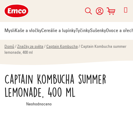
Přejít
na
Hledat
NÁKUPNÍ
obsah
KOŠÍK
Mysli
Kaše a vločky
Cereálie a lupínky
Tyčinky
Sušenky
Ovoce a ořec
Domů
/
Značky ze světa
/
Captain Kombucha
/
Captain Kombucha summer
lemonade, 400 ml
Captain Kombucha summer
lemonade, 400 ml
Průměrné
Neohodnoceno
hodnocení
produktu
je
0,0
z
5
hvězdiček.