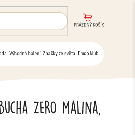
NÁKUPNÍ
PRÁZDNÝ KOŠÍK
KOŠÍK
řada
Výhodná balení
Značky ze světa
Emco klub
bucha ZERO malina,