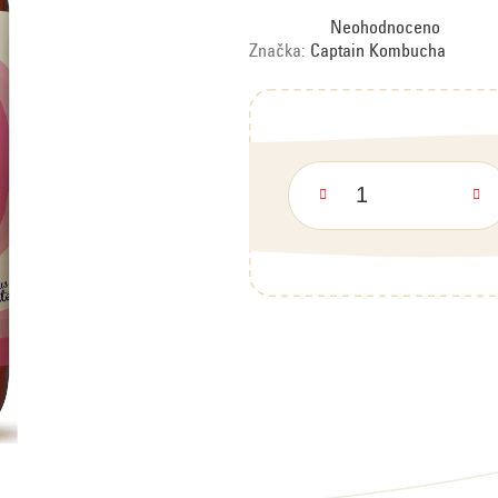
Průměrné
Neohodnoceno
hodnocení
produktu
Značka:
Captain Kombucha
je
0,0
z
5
hvězdiček.