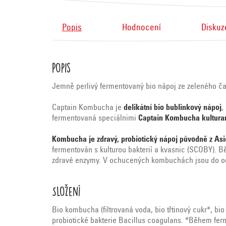
Popis
Hodnocení
Diskuz
Popis
Jemně perlivý fermentovaný bio nápoj ze zeleného čaj
Captain Kombucha je
delikátní bio bublinkový nápoj
,
fermentovaná speciálnimi
Captain Kombucha kultura
Kombucha je zdravý, probiotický nápoj původně z Asie
fermentován s kulturou bakterií a kvasnic (SCOBY). 
zdravé enzymy. V ochucených kombuchách jsou do odvar
Složení
Bio kombucha (filtrovaná voda, bio třtinový cukr*, bio
probiotické bakterie Bacillus coagulans. *Během fer