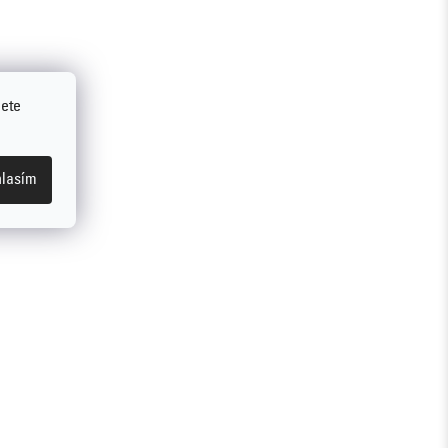
jete
lasím