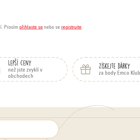
ní. Prosím
přihlaste se
nebo se
registrujte
.
Lepší ceny
Získejte dárky
než jste zvyklí v
za body Emco Klu
obchodech