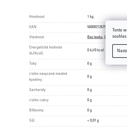
Hmotnost
1 kg
EAN
5600821267528
Tento w
souhlas
Vlastnost
Bez lepku
,
Bez palmovéh
Energetická hodnota
0 kJ/0 kcal
Nast
(kJ/kcal):
Tuky:
0 g
z toho nasycené mastné
0 g
kyseliny:
Sacharidy:
0 g
z toho cukry:
0 g
Bílkoviny:
0 g
Sůl:
< 0,01 g