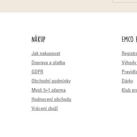
Nákup
Emco 
Jak nakupovat
Registr
Doprava a platba
Výhody 
GDPR
Pravidl
Obchodní podmínky
Dárky
Mysli 5+1 zdarma
Klub pr
Hodnocení obchodu
Vrácení zboží