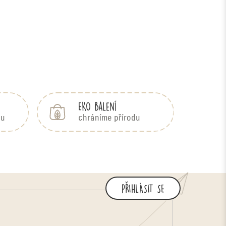
EKO balení
bu
chráníme přírodu
PŘIHLÁSIT SE