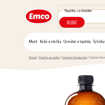
Přejít
na
obsah
HLEDAT
Mysli
Kaše a vločky
Cereálie a lupínky
Tyčinky
Domů
/
Značky ze světa
/
Captain Kombucha
/
Captain Kom