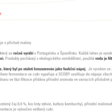
e
e s příchutí maliny.
 který se
ručně vyrábí
v Portugalsku a Španělsku. Každá lahev je vyro
mi.
Produkty pocházejí z ekologického zemědělství, použitá
voda je fil
, který byl po staletí konzumován jako funkční nápoj.
Je vyroben ze 
Během fermentace se cukr vypařuje a SCOBY uvolňuje do nápoje všechny
u ve fázi filtrace přidána přírodní aromata ve variacích příslušné p
 zelený čaj 0,4 %, bio listy stévie, kultury kombuchy), přírodní malin
mentace je vyloučen veškerý cukr.