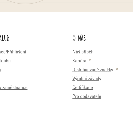
Klub
O nás
ace/Přihlášení
Náš příběh
klubu
Kariéra
a
Distribuované značky
Výrobní závody
o zaměstnance
Certifikace
Pro dodavatele