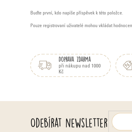
Buďte první, kdo napíše příspěvek k této položce.
Pouze registrovaní uživatelé mohou vkládat hodnoce
Z
á
Doprava zdarma
p
a
při nákupu nad 1000
Kč
t
í
Odebírat newsletter