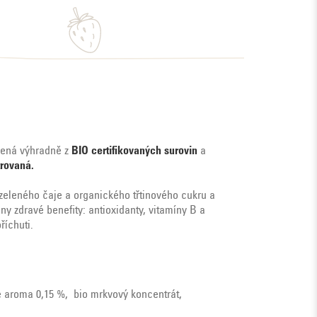
bená výhradně z
BIO certifikovaných surovin
a
trovaná.
zeleného čaje a organického třtinového cukru a
 zdravé benefity: antioxidanty, vitamíny B a
říchuti.
ové aroma 0,15 %, bio mrkvový koncentrát,