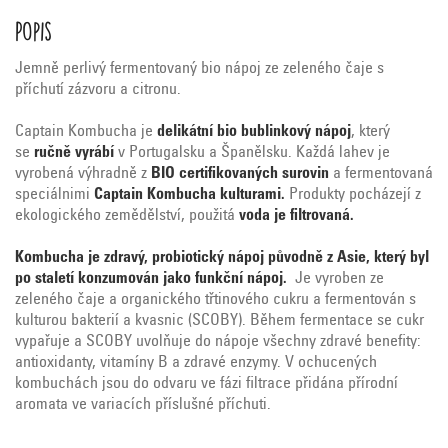
Popis
Jemně perlivý fermentovaný bio nápoj ze zeleného čaje s
příchutí zázvoru a citronu.
Captain Kombucha je
delikátní bio bublinkový nápoj
, který
se
ručně vyrábí
v Portugalsku a Španělsku. Každá lahev je
vyrobená výhradně z
BIO certifikovaných surovin
a fermentovaná
speciálnimi
Captain Kombucha kulturami.
Produkty pocházejí z
ekologického zemědělství, použitá
voda je filtrovaná.
Kombucha je zdravý, probiotický nápoj původně z Asie, který byl
po staletí konzumován jako funkční nápoj.
Je vyroben ze
zeleného čaje a organického třtinového cukru a fermentován s
kulturou bakterií a kvasnic (SCOBY). Během fermentace se cukr
vypařuje a SCOBY uvolňuje do nápoje všechny zdravé benefity:
antioxidanty, vitamíny B a zdravé enzymy. V ochucených
kombuchách jsou do odvaru ve fázi filtrace přidána přírodní
aromata ve variacích příslušné příchuti.