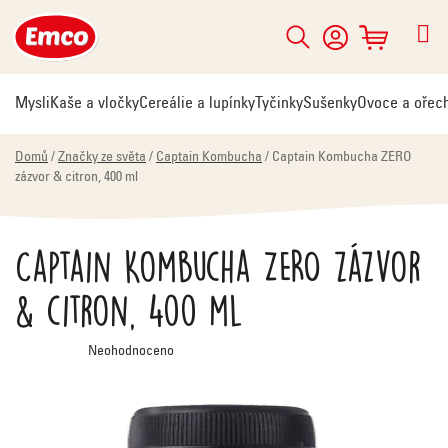
Přejít
na
Hledat
NÁKUPNÍ
obsah
KOŠÍK
Mysli
Kaše a vločky
Cereálie a lupínky
Tyčinky
Sušenky
Ovoce a ořec
Domů
/
Značky ze světa
/
Captain Kombucha
/
Captain Kombucha ZERO
zázvor & citron, 400 ml
Captain Kombucha ZERO zázvor
& citron, 400 ml
Průměrné
Neohodnoceno
hodnocení
produktu
je
0,0
z
5
hvězdiček.