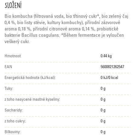
Složení
Bio kombucha (filtrovaná voda, bio třtinový cukr*, bio zelený čaj
0,4 %, bio listy stévie, kultury kombuchy), přírodní zázvorové
aroma 0,18 %, přírodní citronové aroma 0,14 %, probiotické
bakterie Bacillus coagulans. *Během fermentace je vyloučen
veškerý cukr.
Hmotnost
0.44 kg
EAN
5600821262547
Energetická hodnota (kJ/kcal):
0 kJ/0 kcal
Tuky:
0 g
z toho nasycené mastné kyseliny:
0 g
Sacharidy:
0 g
z toho cukry:
0 g
Bílkoviny:
0 g