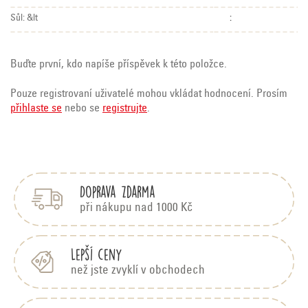
Sůl: &lt
:
Buďte první, kdo napíše příspěvek k této položce.
Pouze registrovaní uživatelé mohou vkládat hodnocení. Prosím
přihlaste se
nebo se
registrujte
.
Z
á
p
Doprava zdarma
a
t
při nákupu nad 1000 Kč
í
Lepší ceny
než jste zvyklí v obchodech