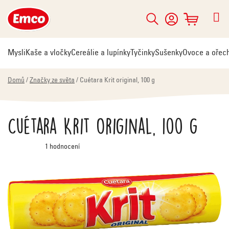
Přejít
na
Hledat
NÁKUPNÍ
obsah
KOŠÍK
Mysli
Kaše a vločky
Cereálie a lupínky
Tyčinky
Sušenky
Ovoce a ořec
Domů
/
Značky ze světa
/
Cuétara Krit original, 100 g
Cuétara Krit original, 100 g
Průměrné
1 hodnocení
hodnocení
produktu
je
5,0
z
5
hvězdiček.