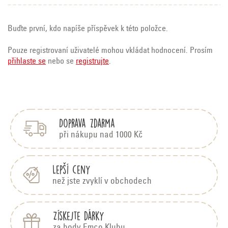
Buďte první, kdo napíše příspěvek k této položce.
Pouze registrovaní uživatelé mohou vkládat hodnocení. Prosím
přihlaste se
nebo se
registrujte
.
Z
á
p
Doprava zdarma
a
t
při nákupu nad 1000 Kč
í
Lepší ceny
než jste zvyklí v obchodech
Získejte dárky