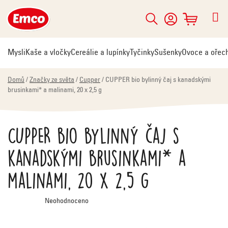
Přejít
na
Hledat
NÁKUPNÍ
obsah
KOŠÍK
Mysli
Kaše a vločky
Cereálie a lupínky
Tyčinky
Sušenky
Ovoce a ořec
Domů
/
Značky ze světa
/
Cupper
/
CUPPER bio bylinný čaj s kanadskými
brusinkami* a malinami, 20 x 2,5 g
CUPPER bio bylinný čaj s
kanadskými brusinkami* a
malinami, 20 x 2,5 g
Průměrné
Neohodnoceno
hodnocení
produktu
je
0,0
z