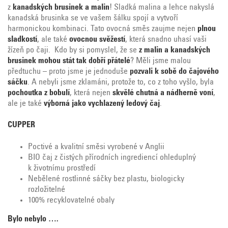
z
kanadských brusinek a malin
! Sladká malina a lehce nakyslá
kanadská brusinka se ve vašem šálku spojí a vytvoří
harmonickou kombinaci. Tato ovocná směs zaujme nejen
plnou
sladkostí
, ale také
ovocnou svěžestí
, která snadno uhasí vaši
žízeň po čaji. Kdo by si pomyslel, že se
z malin a kanadských
brusinek mohou stát tak
dobří přátelé
? Měli jsme malou
předtuchu – proto jsme je jednoduše
pozvali k sobě do čajového
sáčku
. A nebyli jsme zklamáni, protože to, co z toho vyšlo, byla
pochoutka z bobulí
, která nejen
skvělé chutná a nádherně voní
,
ale je také
výborná jako vychlazený ledový čaj
.
CUPPER
Poctivé a kvalitní směsi vyrobené v Anglii
BIO čaj z čistých přírodních ingrediencí ohleduplný
k životnímu prostředí
Nebělené rostlinné sáčky bez plastu, biologicky
rozložitelné
100% recyklovatelné obaly
Bylo nebylo ….