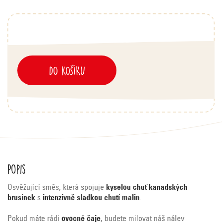
DO KOŠÍKU
Popis
Osvěžující směs, která spojuje
kyselou chuť kanadských
brusinek
s
intenzivně sladkou chutí malin
.
Pokud máte rádi
ovocné čaje
, budete milovat náš nálev