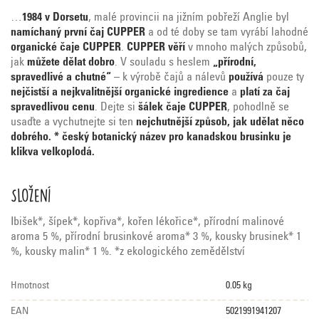
…
1984 v Dorsetu
, malé provincii na jižním pobřeží Anglie byl
namíchaný první čaj CUPPER
a od té doby se tam vyrábí lahodné
organické čaje CUPPER
.
CUPPER věří
v mnoho malých způsobů,
jak
můžete dělat dobro
. V souladu s heslem
„přírodní,
spravedlivé a chutné“
– k výrobě čajů a nálevů
používá
pouze ty
nejčistší a nejkvalitnější organické ingredience
a
platí za
čaj
spravedlivou cenu
. Dejte si
šálek čaje CUPPER
, pohodlně se
usaďte a vychutnejte si ten
nejchutnější způsob, jak udělat něco
dobrého.
* český botanický název pro kanadskou brusinku je
klikva velkoplodá.
Složení
Ibišek*, šípek*, kopřiva*, kořen lékořice*, přírodní malinové
aroma 5 %, přírodní brusinkové aroma* 3 %, kousky brusinek* 1
%, kousky malin* 1 %. *z ekologického zemědělství
Hmotnost
0.05 kg
EAN
5021991941207