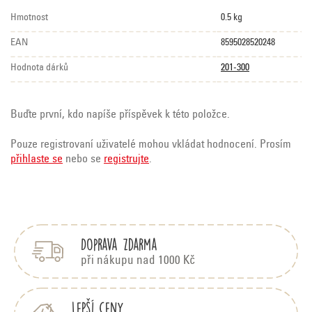
Hmotnost
0.5 kg
EAN
8595028520248
Hodnota dárků
201-300
Buďte první, kdo napíše příspěvek k této položce.
Pouze registrovaní uživatelé mohou vkládat hodnocení. Prosím
přihlaste se
nebo se
registrujte
.
Z
á
p
Doprava zdarma
a
t
při nákupu nad 1000 Kč
í
Lepší ceny