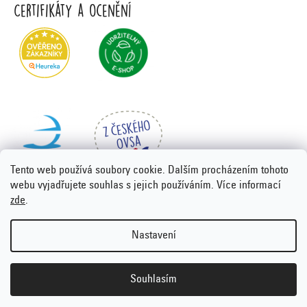
Certifikáty a ocenění
Tento web používá soubory cookie. Dalším procházením tohoto
webu vyjadřujete souhlas s jejich používáním. Více informací
zde
.
Vytvořil Shoptet Premium
&
PORTA DESIGN
Nastavení
Copyright 2026
Emco.cz
. Všechna práva vyhrazena.
Upravit
nastavení cookies
Souhlasím