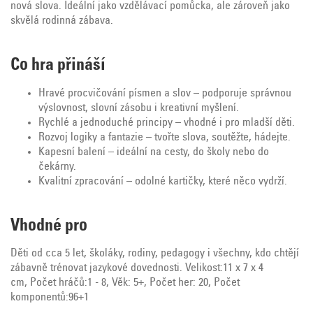
nová slova. Ideální jako vzdělávací pomůcka, ale zároveň jako
skvělá rodinná zábava.
Co hra přináší
Hravé procvičování písmen a slov – podporuje správnou
výslovnost, slovní zásobu i kreativní myšlení.
Rychlé a jednoduché principy – vhodné i pro mladší děti.
Rozvoj logiky a fantazie – tvořte slova, soutěžte, hádejte.
Kapesní balení – ideální na cesty, do školy nebo do
čekárny.
Kvalitní zpracování – odolné kartičky, které něco vydrží.
Vhodné pro
Děti od cca 5 let, školáky, rodiny, pedagogy i všechny, kdo chtějí
zábavně trénovat jazykové dovednosti.
Velikost:
11 x 7 x 4
cm,
Počet hráčů:
1 - 8,
Věk:
5+,
Počet her:
20,
Počet
komponentů:
96+1