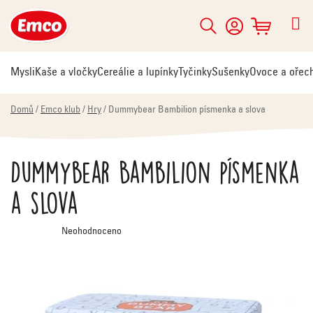
Přejít
na
Hledat
NÁKUPNÍ
obsah
KOŠÍK
Mysli
Kaše a vločky
Cereálie a lupínky
Tyčinky
Sušenky
Ovoce a ořec
Domů
/
Emco klub
/
Hry
/
Dummybear Bambilion písmenka a slova
Dummybear Bambilion písmenka
a slova
Průměrné
Neohodnoceno
hodnocení
produktu
je
0,0
z
5
hvězdiček.