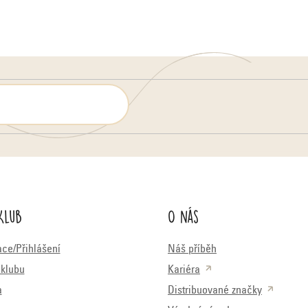
Klub
O nás
ace/Přihlášení
Náš příběh
klubu
Kariéra
a
Distribuované značky