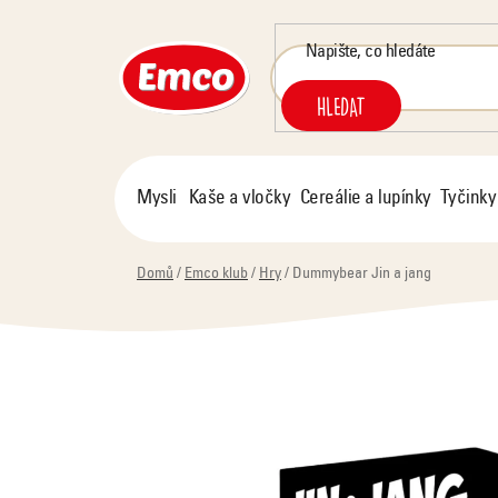
Přejít
na
obsah
HLEDAT
Mysli
Kaše a vločky
Cereálie a lupínky
Tyčinky
Domů
/
Emco klub
/
Hry
/
Dummybear Jin a jang