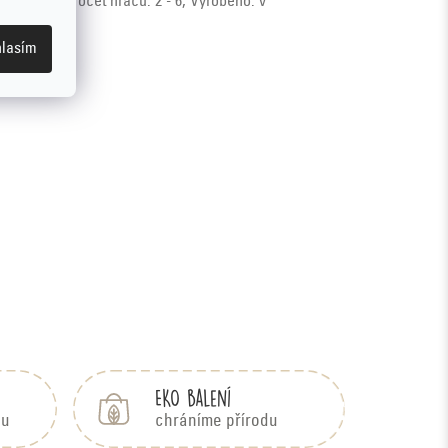
x 7 x 4 cm,
Počet hráčů:
2 - 6,
Vyrobeno:
v
lasím
EKO balení
bu
chráníme přírodu