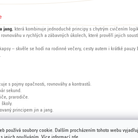
e
a jang
, která kombinuje jednoduché principy s chytrým cvičením logik
t rovnováhu v rychlých a zábavných úkolech, které prověří jejich soustř
psy – skvěle se hodí na rodinné večery, cesty autem i krátké pauzy b
.
cuje s pojmy opačnosti, rovnováhy a kontrastů.
pár sekund.
iče, prarodiče.
 školy.
rovaný principem jin a jang.
eb používá soubory cookie. Dalším procházením tohoto webu vyjadřu
 s jejich používáním. Více informací
zde
.