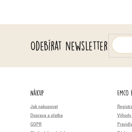
í
Odebírat newsletter
Nákup
Emco 
Jak nakupovat
Registr
Doprava a platba
Výhody 
GDPR
Pravidl