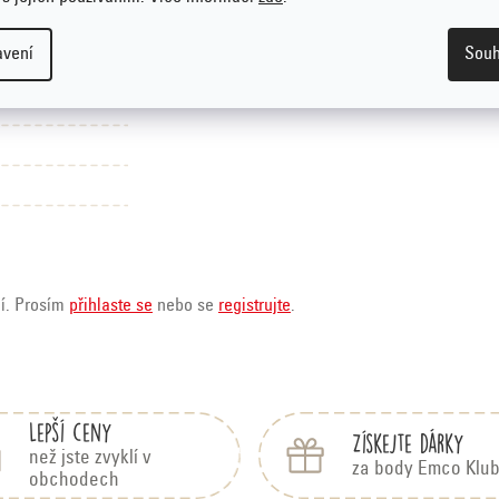
o chce krátkou, chytrou a uklidňující hru s prvkem logiky.
Velikost:
11 
avení
Souh
ní. Prosím
přihlaste se
nebo se
registrujte
.
Lepší ceny
Získejte dárky
než jste zvyklí v
za body Emco Klu
obchodech