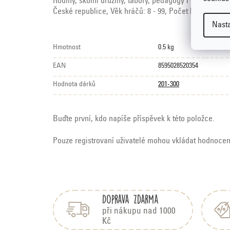
Rodiny, školní družiny, tábory, pedagogy i každého, kd
České republice,
Věk hráčů:
8 - 99,
Počet karet:
60
Nast
Hmotnost
0.5 kg
EAN
8595028520354
Hodnota dárků
201-300
Buďte první, kdo napíše příspěvek k této položce.
Pouze registrovaní uživatelé mohou vkládat hodnoce
Z
á
Doprava zdarma
p
a
při nákupu nad 1000
Kč
t