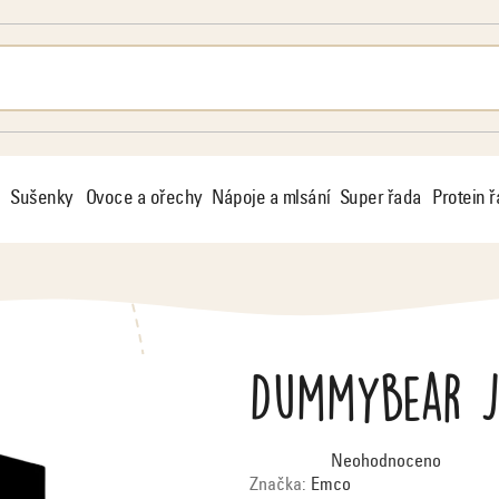
Sušenky
Ovoce a ořechy
Nápoje a mlsání
Super řada
Protein 
Dummybear J
Průměrné
Neohodnoceno
hodnocení
produktu
Značka:
Emco
je