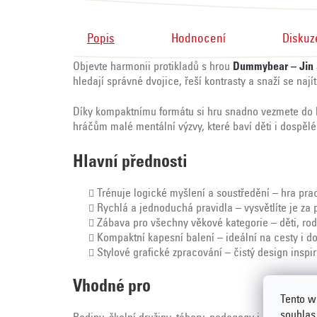
Popis
Hodnocení
Diskuz
Objevte harmonii protikladů s hrou
Dummybear – Jin 
hledají správné dvojice, řeší kontrasty a snaží se nají
Díky kompaktnímu formátu si hru snadno vezmete do ka
hráčům malé mentální výzvy, které baví děti i dospělé
Hlavní přednosti
Trénuje logické myšlení a soustředění – hra pra
Rychlá a jednoduchá pravidla – vysvětlíte je za 
Zábava pro všechny věkové kategorie – děti, rod
Kompaktní kapesní balení – ideální na cesty i do
Stylové grafické zpracování – čistý design inspi
Vhodné pro
Tento w
souhlas