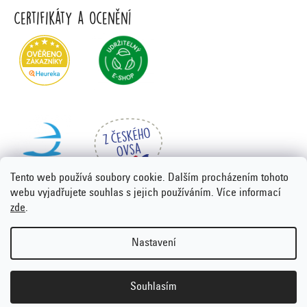
Certifikáty a ocenění
Tento web používá soubory cookie. Dalším procházením tohoto
webu vyjadřujete souhlas s jejich používáním. Více informací
zde
.
Vytvořil Shoptet Premium
&
PORTA DESIGN
Nastavení
Copyright 2026
Emco.cz
. Všechna práva vyhrazena.
Upravit
nastavení cookies
Souhlasím