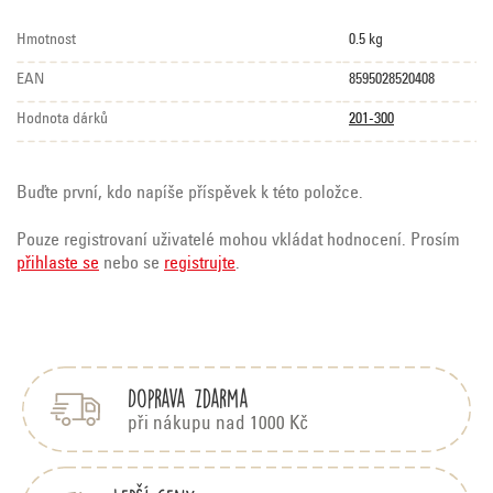
Hmotnost
0.5 kg
EAN
8595028520408
Hodnota dárků
201-300
Buďte první, kdo napíše příspěvek k této položce.
Pouze registrovaní uživatelé mohou vkládat hodnocení. Prosím
přihlaste se
nebo se
registrujte
.
Z
á
p
Doprava zdarma
a
t
při nákupu nad 1000 Kč
í