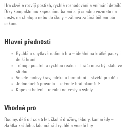
Hra skvěle rozvíjí postřeh, rychlé rozhodování a vnímání detailů.
Díky kompaktnímu kapesnímu balení si ji snadno vezmete na
cesty, na chalupu nebo do školy – zábava začíná během pár
sekund.
Hlavní přednosti
Rychlá a chytlavá rodinná hra – ideální na krátké pauzy i
delší hraní.
Trénuje postřeh a rychlou reakci – hráči musí být stále ve
střehu.
Veselé motivy krav, mléka a farmaření – skvělá pro děti.
Jednoduchá pravidla – začnete hrát okamžitě.
Kapesní balení – ideální na cesty a výlety.
Vhodné pro
Rodiny, děti od cca 5 let, školní družiny, tábory, kamarády –
zkrátka každého, kdo má rád rychlé a veselé hry.