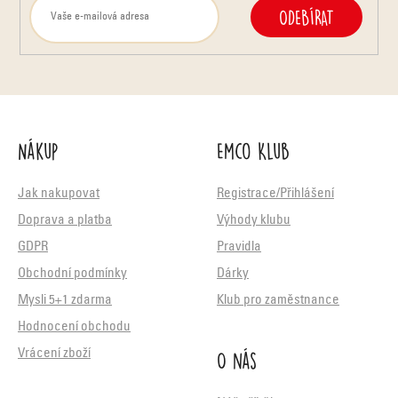
ODEBÍRAT
Nákup
Emco Klub
Jak nakupovat
Registrace/Přihlášení
Doprava a platba
Výhody klubu
GDPR
Pravidla
Obchodní podmínky
Dárky
Mysli 5+1 zdarma
Klub pro zaměstnance
Hodnocení obchodu
O nás
Vrácení zboží