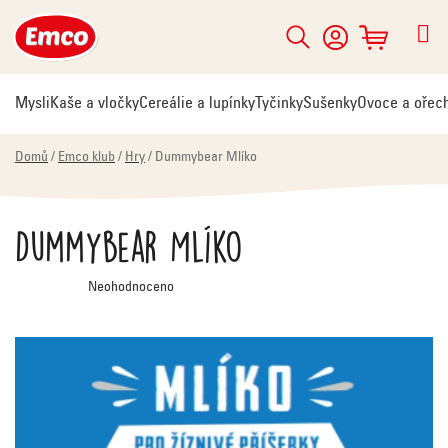
Přejít
na
Hledat
NÁKUPNÍ
obsah
KOŠÍK
Mysli
Kaše a vločky
Cereálie a lupínky
Tyčinky
Sušenky
Ovoce a ořec
Domů
/
Emco klub
/
Hry
/
Dummybear Mlíko
Dummybear Mlíko
Průměrné
Neohodnoceno
hodnocení
produktu
je
0,0
z
5
hvězdiček.