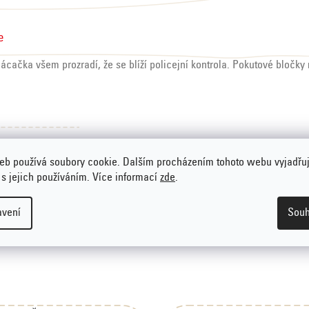
e
ácačka všem prozradí, že se blíží policejní kontrola. Pokutové bločky
eb používá soubory cookie. Dalším procházením tohoto webu vyjadřu
 s jejich používáním. Více informací
zde
.
avení
Souh
ní. Prosím
přihlaste se
nebo se
registrujte
.