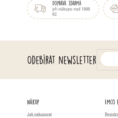
Doprava zdarma
p
a
při nákupu nad 1000
Kč
t
í
Odebírat newsletter
Nákup
Emco 
Jak nakupovat
Registr