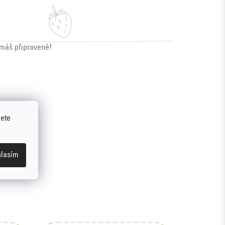
 máš připravené!
jete
lasím