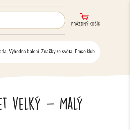
NÁKUPNÍ
PRÁZDNÝ KOŠÍK
KOŠÍK
řada
Výhodná balení
Značky ze světa
Emco klub
set velký - Malý