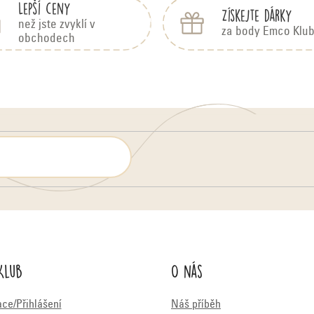
Lepší ceny
Získejte dárky
než jste zvyklí v
za body Emco Klu
obchodech
Klub
O nás
ace/Přihlášení
Náš příběh