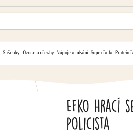
Sušenky
Ovoce a ořechy
Nápoje a mlsání
Super řada
Protein 
Efko Hrací 
policista