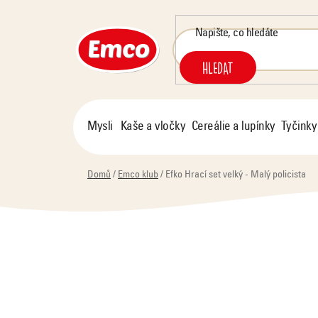
Přejít
na
obsah
HLEDAT
Mysli
Kaše a vločky
Cereálie a lupínky
Tyčinky
Domů
/
Emco klub
/
Efko Hrací set velký - Malý policista