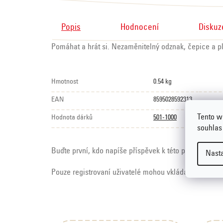
Popis
Hodnocení
Diskuz
Pomáhat a hrát si. Nezaměnitelný odznak, čepice a pl
Hmotnost
0.54 kg
EAN
8595028592313
Tento w
Hodnota dárků
501-1000
souhlas
Buďte první, kdo napíše příspěvek k této položce.
Nast
Pouze registrovaní uživatelé mohou vkládat hodnoce
Z
á