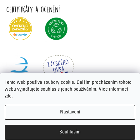
Certifikáty a ocenění
Tento web používá soubory cookie. Dalším procházením tohoto
webu vyjadřujete souhlas s jejich používáním. Více informací
zde
.
Vytvořil Shoptet Premium
&
PORTA DESIGN
Nastavení
Copyright 2026
Emco.cz
. Všechna práva vyhrazena.
Upravit
nastavení cookies
Souhlasím