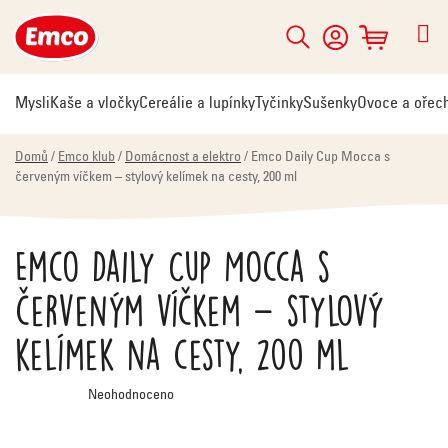
Přejít
na
Hledat
NÁKUPNÍ
obsah
KOŠÍK
Mysli
Kaše a vločky
Cereálie a lupínky
Tyčinky
Sušenky
Ovoce a ořec
Domů
/
Emco klub
/
Domácnost a elektro
/
Emco Daily Cup Mocca s
červeným víčkem – stylový kelímek na cesty, 200 ml
Emco Daily Cup Mocca s
červeným víčkem – stylový
kelímek na cesty, 200 ml
Průměrné
Neohodnoceno
hodnocení
produktu
je
0,0
z