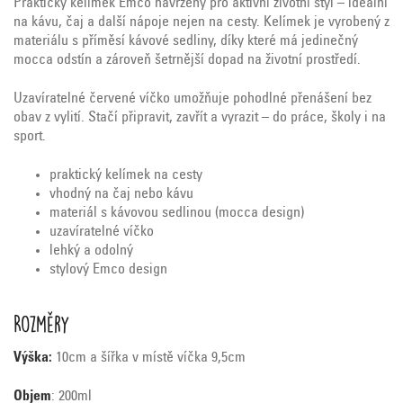
Praktický kelímek Emco navržený pro aktivní životní styl – ideální
na kávu, čaj a další nápoje nejen na cesty. Kelímek je vyrobený z
materiálu s příměsí kávové sedliny, díky které má jedinečný
mocca odstín a zároveň šetrnější dopad na životní prostředí.
Uzavíratelné červené víčko umožňuje pohodlné přenášení bez
obav z vylití. Stačí připravit, zavřít a vyrazit – do práce, školy i na
sport.
praktický kelímek na cesty
vhodný na čaj nebo kávu
materiál s kávovou sedlinou (mocca design)
uzavíratelné víčko
lehký a odolný
stylový Emco design
Rozměry
Výška:
10cm a šířka v místě víčka 9,5cm
Objem
: 200ml