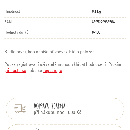
Hmotnost
0.1 kg
EAN
8595229933564
Hodnota dárků
0-100
Buďte první, kdo napíše příspěvek k této položce.
Pouze registrovaní uživatelé mohou vkládat hodnocení. Prosím
přihlaste se
nebo se
registrujte
.
Z
á
p
Doprava zdarma
a
t
při nákupu nad 1000 Kč
í