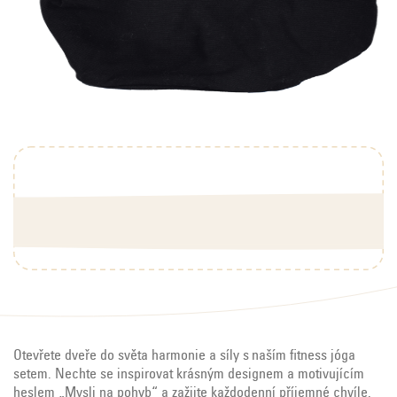
Otevřete dveře do světa harmonie a sí
ly s naším fitness jóga
setem
. Nechte se inspirovat krásným designem a motivujícím
heslem „Mysli na pohyb“ a zažijte
každodenní
příjemné
chvíle.