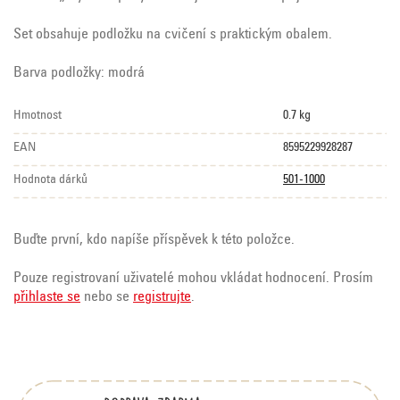
Set obsahuje podložku na cvičení s praktickým obalem.
Barva podložky: modrá
Hmotnost
0.7 kg
EAN
8595229928287
Hodnota dárků
501-1000
Buďte první, kdo napíše příspěvek k této položce.
Pouze registrovaní uživatelé mohou vkládat hodnocení. Prosím
přihlaste se
nebo se
registrujte
.
Z
á
p