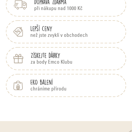
Doprava zdarma
a
t
při nákupu nad 1000 Kč
í
Lepší ceny
než jste zvyklí v obchodech
Získejte dárky
za body Emco Klubu
EKO balení
chráníme přírodu