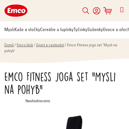
Přejít
na
Hledat
NÁKUPNÍ
obsah
KOŠÍK
Mysli
Kaše a vločky
Cereálie a lupínky
Tyčinky
Sušenky
Ovoce a ořec
Domů
/
Emco klub
/
Sport a cestování
/
Emco Fitness joga set "Mysli na
pohyb"
Emco Fitness joga set "Mysli
na pohyb"
Průměrné
Neohodnoceno
hodnocení
produktu
je
0,0
z
5
hvězdiček.