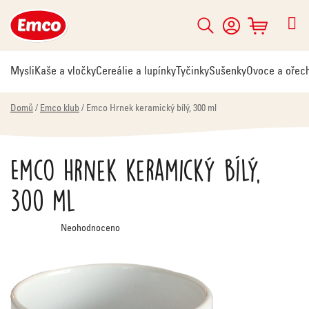
Přejít
na
Hledat
NÁKUPNÍ
obsah
KOŠÍK
Mysli
Kaše a vločky
Cereálie a lupínky
Tyčinky
Sušenky
Ovoce a ořec
Domů
/
Emco klub
/
Emco Hrnek keramický bílý, 300 ml
Emco Hrnek keramický bílý,
300 ml
Průměrné
Neohodnoceno
hodnocení
produktu
je
0,0
z
5
hvězdiček.