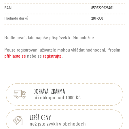
EAN
8595229928461
Hodnota dárků
201-300
Buďte první, kdo napíše příspěvek k této položce.
Pouze registrovaní uživatelé mohou vkládat hodnocení. Prosím
přihlaste se
nebo se
registrujte
.
Z
á
p
Doprava zdarma
a
t
při nákupu nad 1000 Kč
í
Lepší ceny
než jste zvyklí v obchodech