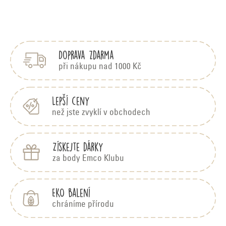
Z
á
p
Doprava zdarma
a
t
při nákupu nad 1000 Kč
í
Lepší ceny
než jste zvyklí v obchodech
Získejte dárky
za body Emco Klubu
EKO balení
chráníme přírodu