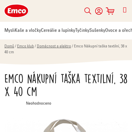
Přejít
na
Hledat
NÁKUPNÍ
obsah
KOŠÍK
Mysli
Kaše a vločky
Cereálie a lupínky
Tyčinky
Sušenky
Ovoce a ořec
Domů
/
Emco klub
/
Domácnost a elektro
/
Emco Nákupní taška textilní, 38 x
40 cm
Emco Nákupní taška textilní, 38
x 40 cm
Průměrné
Neohodnoceno
hodnocení
produktu
je
0,0
z
5
hvězdiček.