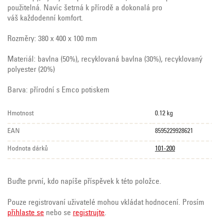
použitelná. Navíc š
etrná k přírodě a dokonalá pro
váš
každodenní komfort.
Rozměry: 380 x 400 x 100 mm
Materiál: bavlna (50%), recyklovaná bavlna (30%), recyklovaný
polyester (20%)
Barva: přírodní s Emco potiskem
Hmotnost
0.12 kg
EAN
8595229928621
Hodnota dárků
101-200
Buďte první, kdo napíše příspěvek k této položce.
Pouze registrovaní uživatelé mohou vkládat hodnocení. Prosím
přihlaste se
nebo se
registrujte
.