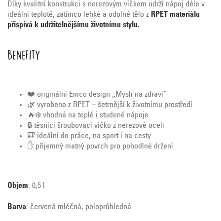
Díky kvalitní konstrukci s nerezovým víčkem udrží nápoj déle v
ideální teplotě, zatímco lehké a odolné tělo z
RPET materiálu
přispívá k udržitelnějšímu životnímu stylu.
Benefity
❤️ originální Emco design „Mysli na zdraví“
🌿 vyrobeno z RPET – šetrnější k životnímu prostředí
🔥❄️ vhodná na teplé i studené nápoje
🔒 těsnící šroubovací víčko z nerezové oceli
🎒 ideální do práce, na sport i na cesty
✋ příjemný matný povrch pro pohodlné držení
Objem
: 0,5 l
Barva
: červená mléčná, poloprůhledná