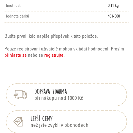
Hmotnost
0.11 kg
Hodnota dárků
401-500
Buďte první, kdo napíše příspěvek k této položce.
Pouze registrovaní uživatelé mohou vkládat hodnocení. Prosím
přihlaste se
nebo se
registrujte
.
Z
á
p
Doprava zdarma
a
t
při nákupu nad 1000 Kč
í
Lepší ceny
než jste zvyklí v obchodech