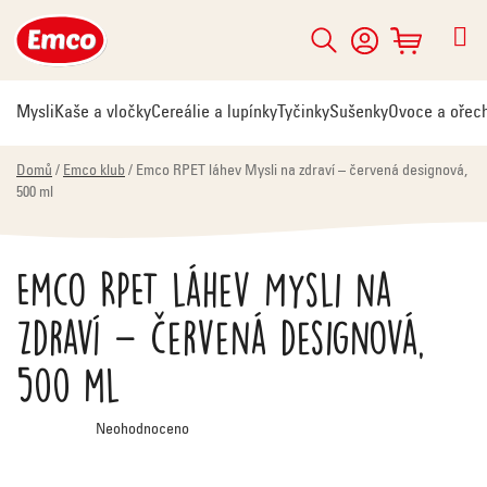
Přejít
na
Hledat
NÁKUPNÍ
obsah
KOŠÍK
Mysli
Kaše a vločky
Cereálie a lupínky
Tyčinky
Sušenky
Ovoce a ořec
Domů
/
Emco klub
/
Emco RPET láhev Mysli na zdraví – červená designová,
500 ml
Emco RPET láhev Mysli na
zdraví – červená designová,
500 ml
Průměrné
Neohodnoceno
hodnocení
produktu
je
0,0
z