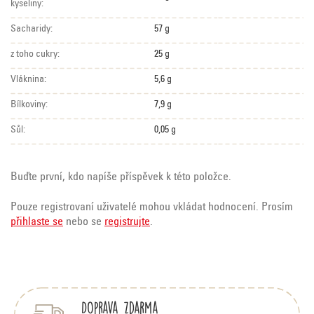
kyseliny:
Sacharidy:
57 g
z toho cukry:
25 g
Vláknina:
5,6 g
Bílkoviny:
7,9 g
Sůl:
0,05 g
Buďte první, kdo napíše příspěvek k této položce.
Pouze registrovaní uživatelé mohou vkládat hodnocení. Prosím
přihlaste se
nebo se
registrujte
.
Z
á
p
Doprava zdarma
a