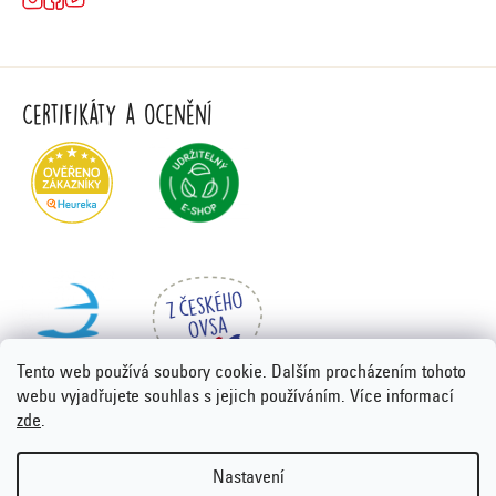
Certifikáty a ocenění
Tento web používá soubory cookie. Dalším procházením tohoto
webu vyjadřujete souhlas s jejich používáním. Více informací
zde
.
Vytvořil Shoptet Premium
&
PORTA DESIGN
Nastavení
Copyright 2026
Emco.cz
. Všechna práva vyhrazena.
Upravit