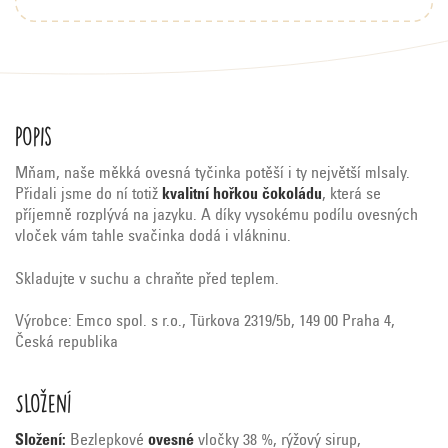
Popis
Mňam, naše měkká ovesná tyčinka potěší i ty největší mlsaly.
Přidali jsme do ní totiž
kvalitní hořkou čokoládu
, která se
příjemně rozplývá na jazyku. A díky vysokému podílu ovesných
vloček vám tahle svačinka dodá i vlákninu.
Skladujte v suchu a chraňte před teplem.
Výrobce: Emco spol. s r.o., Türkova 2319/5b, 149 00 Praha 4,
Česká republika
Složení
Složení:
Bezlepkové
ovesné
vločky 38 %, rýžový sirup,