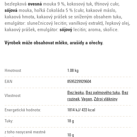
bezlepková
ovesná
mouka 9 %, kokosový tuk, třtinový cukr,
sójová
mouka, hořká čokoláda 5 % (cukr, kakaové máslo,
kakaová hmota, kakaový prášek se sníženým obsahem tuku,
emulgátor: slunečnicový lecitin; vanilkový extrakt), řepkový olej,
kakaový prášek, emulgátor:
sójový
lecitin; aroma, skořice.
Výrobek může obsahovat mléko, arašídy a ořechy.
Hmotnost
1.08 kg
EAN
8595229929604
Bez lepku
,
Bez palmového tuku
,
Bez
Vlastnost
rozinek
,
Vegan
,
Zdroj vlákniny
Energetická hodnota:
1814 kJ/ 433 kcal
Tuky:
18 g
z toho nasycené mastné
10 g