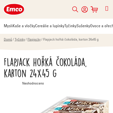
Přejít
na
Hledat
NÁKUPNÍ
obsah
KOŠÍK
Mysli
Kaše a vločky
Cereálie a lupínky
Tyčinky
Sušenky
Ovoce a ořec
Domů
/
Tyčinky
/
Flapjacky
/
Flapjack hořká čokoláda, karton 24x45 g
Flapjack hořká čokoláda,
karton 24x45 g
Průměrné
Neohodnoceno
hodnocení
produktu
je
0,0
z
5
hvězdiček.