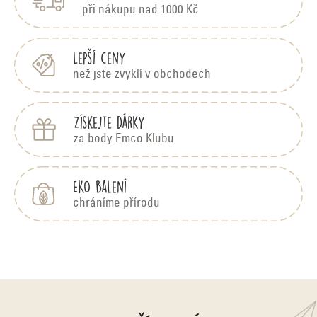
t
při nákupu nad 1000 Kč
í
Lepší ceny
než jste zvyklí v obchodech
Získejte dárky
za body Emco Klubu
EKO balení
chráníme přírodu