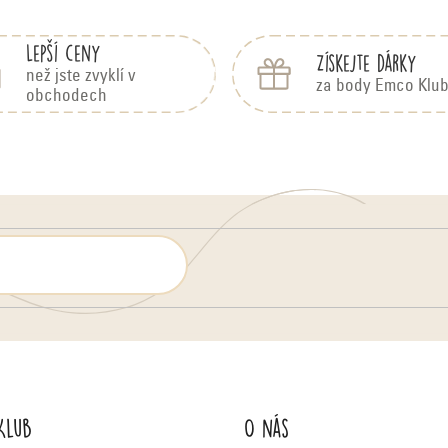
Lepší ceny
Získejte dárky
než jste zvyklí v
za body Emco Klu
obchodech
Klub
O nás