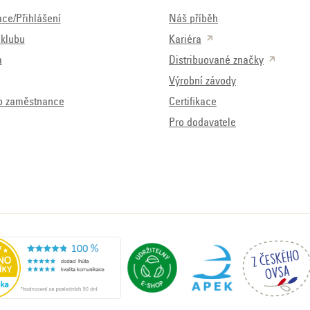
ace/Přihlášení
Náš příběh
klubu
Kariéra
a
Distribuované značky
Výrobní závody
o zaměstnance
Certifikace
Pro dodavatele