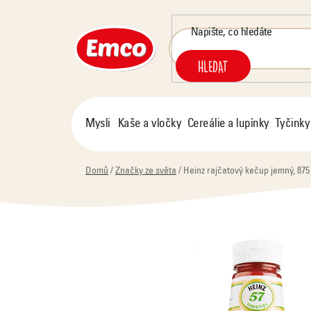
Přejít
na
obsah
HLEDAT
Mysli
Kaše a vločky
Cereálie a lupínky
Tyčinky
Domů
/
Značky ze světa
/
Heinz rajčatový kečup jemný, 875