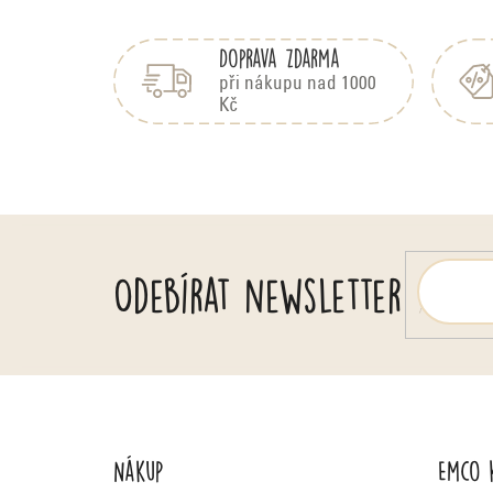
Z
á
Doprava zdarma
p
a
při nákupu nad 1000
Kč
t
í
Odebírat newsletter
Nákup
Emco 