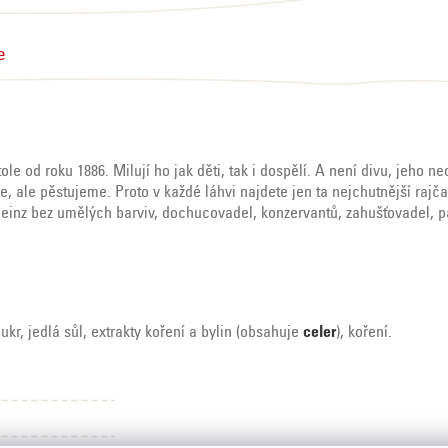
e
e od roku 1886. Milují ho jak děti, tak i dospělí. A není divu, jeho n
ale pěstujeme. Proto v každé láhvi najdete jen ta nejchutnější rajčat
Heinz bez umělých barviv, dochucovadel, konzervantů, zahušťovadel, p
ukr, jedlá sůl, extrakty koření a bylin (obsahuje
celer
), koření.