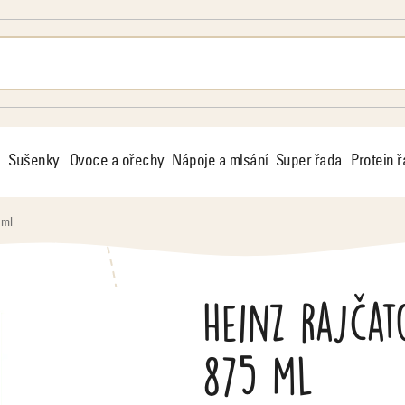
Sušenky
Ovoce a ořechy
Nápoje a mlsání
Super řada
Protein 
 ml
Heinz rajčat
875 ml