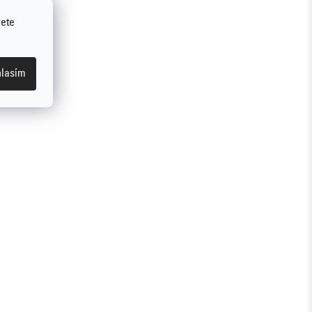
jete
lasím