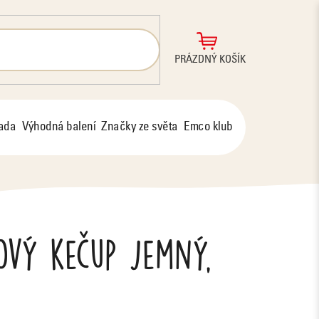
NÁKUPNÍ
PRÁZDNÝ KOŠÍK
KOŠÍK
řada
Výhodná balení
Značky ze světa
Emco klub
ový kečup jemný,