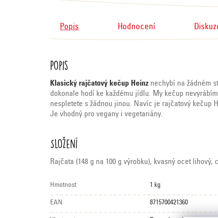
Popis
Hodnocení
Diskuz
Popis
Klasický rajčatový kečup Heinz
nechybí na žádném stol
dokonale hodí ke každému jídlu. My kečup nevyrábíme, 
nespletete s žádnou jinou. Navíc je rajčatový kečup 
Je vhodný pro vegany i vegetariány.
Složení
Rajčata (148 g na 100 g výrobku), kvasný ocet lihový, c
Hmotnost
1 kg
EAN
8715700421360