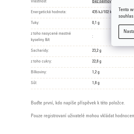
Vlastnost
Bez palmového tuku
Tento w
Energetická hodnota:
435 kJ/102 kcal
souhlas
Tuky:
0,1 g
Nast
z toho nasycené mastné
:
kyseliny &lt
Sacharidy:
23,2 g
z toho cukry:
22,8 g
Bílkoviny:
1,2 g
Sůl:
1,8 g
Buďte první, kdo napíše příspěvek k této položce.
Pouze registrovaní uživatelé mohou vkládat hodnoce