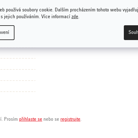
eb používá soubory cookie. Dalším procházením tohoto webu vyjadřu
 s jejich používáním. Více informací
zde
.
avení
Souh
ní. Prosím
přihlaste se
nebo se
registrujte
.