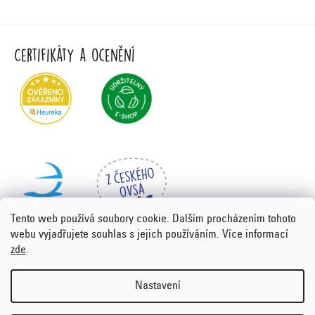
Certifikáty a ocenění
Tento web používá soubory cookie. Dalším procházením tohoto
webu vyjadřujete souhlas s jejich používáním. Více informací
zde
.
Vytvořil Shoptet Premium
&
PORTA DESIGN
Nastavení
Copyright 2026
Emco.cz
. Všechna práva vyhrazena.
Upravit
nastavení cookies