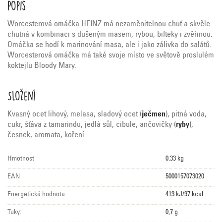
Popis
Worcesterová omáčka HEINZ má nezaměnitelnou chuť a skvěle
chutná v kombinaci s dušeným masem, rybou, bifteky i zvěřinou.
Omáčka se hodí k marinování masa, ale i jako zálivka do salátů.
Worcesterová omáčka má také svoje místo ve světově proslulém
koktejlu Bloody Mary.
Složení
Kvasný ocet lihový, melasa, sladový ocet (
ječmen
), pitná voda,
cukr, šťáva z tamarindu, jedlá sůl, cibule, ančovičky (
ryby
),
česnek, aromata, koření.
Hmotnost
0.33 kg
EAN
5000157073020
Energetická hodnota:
413 kJ/97 kcal
Tuky:
0,7 g