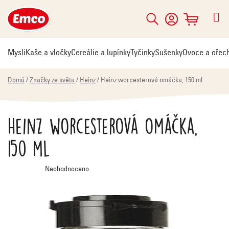
Přejít
na
Hledat
NÁKUPNÍ
obsah
KOŠÍK
Mysli
Kaše a vločky
Cereálie a lupínky
Tyčinky
Sušenky
Ovoce a ořec
Domů
/
Značky ze světa
/
Heinz
/
Heinz worcesterová omáčka, 150 ml
Heinz worcesterová omáčka,
150 ml
Průměrné
Neohodnoceno
hodnocení
produktu
je
0,0
z
5
hvězdiček.