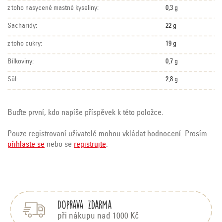
z toho nasycené mastné kyseliny:
0,3 g
Sacharidy:
22 g
z toho cukry:
19 g
Bílkoviny:
0,7 g
Sůl:
2,8 g
Buďte první, kdo napíše příspěvek k této položce.
Pouze registrovaní uživatelé mohou vkládat hodnocení. Prosím
přihlaste se
nebo se
registrujte
.
Z
á
p
Doprava zdarma
a
t
při nákupu nad 1000 Kč