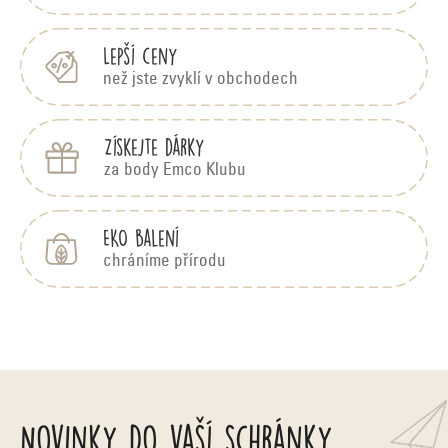
í
Lepší ceny
než jste zvyklí v obchodech
Získejte dárky
za body Emco Klubu
EKO balení
chráníme přírodu
Novinky do vaší schránky