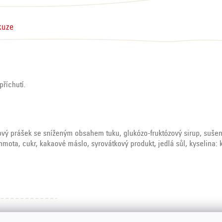
kuze
říchutí.
aový prášek se sníženým obsahem tuku, glukózo-fruktózový sirup, suše
hmota, cukr, kakaové máslo, syrovátkový produkt, jedlá sůl, kyselina: