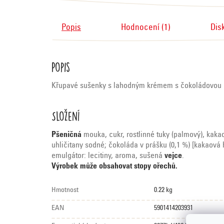
Popis
Hodnocení (1)
Dis
Popis
Křupavé sušenky s lahodným krémem s čokoládovou p
Složení
Pšeničná
mouka, cukr, rostlinné tuky (palmový), kak
uhličitany sodné; čokoláda v prášku (0,1 %) [kakaová 
emulgátor: lecitiny, aroma, sušená
vejce
.
Výrobek může obsahovat stopy ořechů.
Hmotnost
0.22 kg
EAN
5901414203931