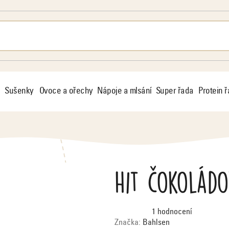
Sušenky
Ovoce a ořechy
Nápoje a mlsání
Super řada
Protein 
Hit čokoládo
Průměrné
1 hodnocení
hodnocení
produktu
Značka:
Bahlsen
je