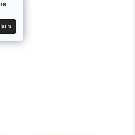
jete
lasím