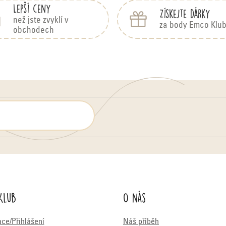
Lepší ceny
Získejte dárky
než jste zvyklí v
za body Emco Klu
obchodech
Klub
O nás
ace/Přihlášení
Náš příběh