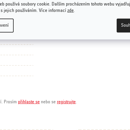
eb používá soubory cookie. Dalším procházením tohoto webu vyjadřu
 s jejich používáním. Více informací
zde
.
avení
Souh
ní. Prosím
přihlaste se
nebo se
registrujte
.