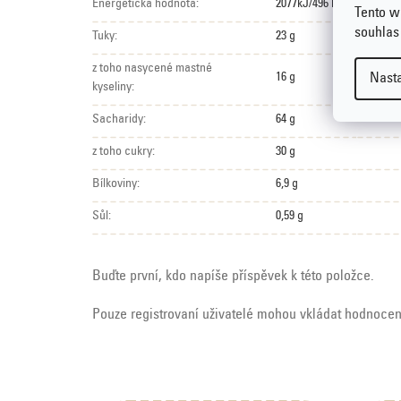
Energetická hodnota:
2077kJ/496 kcal
Tento w
souhlas
Tuky:
23 g
z toho nasycené mastné
Nast
16 g
kyseliny:
Sacharidy:
64 g
z toho cukry:
30 g
Bílkoviny:
6,9 g
Sůl:
0,59 g
Buďte první, kdo napíše příspěvek k této položce.
Pouze registrovaní uživatelé mohou vkládat hodnoce
Z
V
á