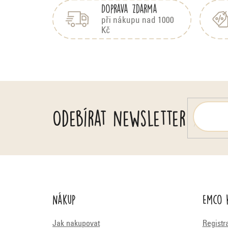
ý
Doprava zdarma
p
p
a
při nákupu nad 1000
i
Kč
t
s
í
h
o
d
n
o
Odebírat newsletter
c
e
n
í
Nákup
Emco 
Jak nakupovat
Registr