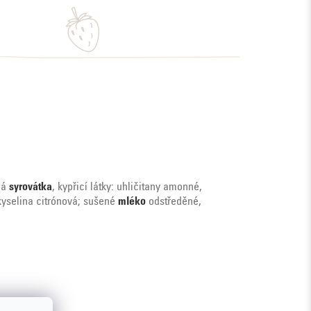
ná
syrovátka
, kypřicí látky: uhličitany amonné,
 kyselina citrónová; sušené
mléko
odstředěné,