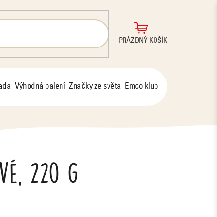
NÁKUPNÍ
PRÁZDNÝ KOŠÍK
KOŠÍK
řada
Výhodná balení
Značky ze světa
Emco klub
vé, 220 g