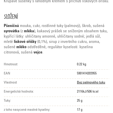
Křupavé sušenky s lahodným krémem s příchutí lískových oříšků.
Složení
Pšeničná
mouka, cukr, rostlinné tuky (palmový), škrob, sušená
syrovátka
(z
mléka
), kakaový prášek se sníženým obsahem tuku,
kypřící látky: uhličitany amonné, uhličitany sodné; jedlá sůl,
mleté
lískové oříšky
(0,1%), sirup z invertního cukru, aroma,
sušené
mléko
odstředěné, regulátor kyselosti: kyselina
citronová, sušená
vejce
.
Hmotnost
0.22 kg
EAN
5901414203955
Vlastnost
Bez palmového tuku
Energetická hodnota:
2116kJ/506 kcal
Tuky:
25 g
z toho nasycené mastné kyseliny:
17 g