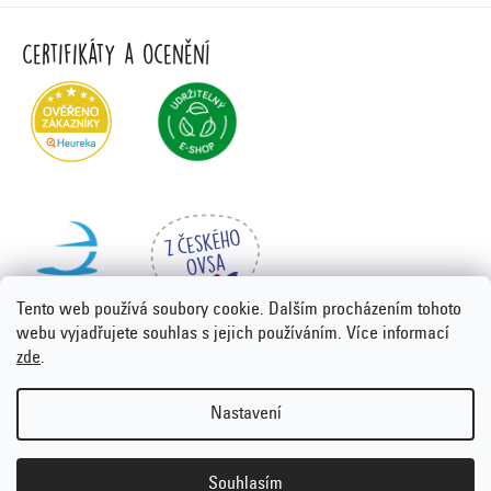
Certifikáty a ocenění
Tento web používá soubory cookie. Dalším procházením tohoto
webu vyjadřujete souhlas s jejich používáním. Více informací
zde
.
Vytvořil Shoptet Premium
&
PORTA DESIGN
Nastavení
Copyright 2026
Emco.cz
. Všechna práva vyhrazena.
Upravit
nastavení cookies
Souhlasím