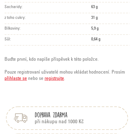
Sacharidy:
63 g
z toho cukry:
31 g
Bílkoviny:
5,9 g
Sůl:
0,64 g
Buďte první, kdo napíše příspěvek k této položce.
Pouze registrovaní uživatelé mohou vkládat hodnocení. Prosím
přihlaste se
nebo se
registrujte
.
Z
á
p
Doprava zdarma
a
t
při nákupu nad 1000 Kč
í