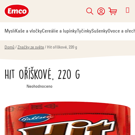
Přejít
na
Hledat
NÁKUPNÍ
obsah
KOŠÍK
Mysli
Kaše a vločky
Cereálie a lupínky
Tyčinky
Sušenky
Ovoce a ořec
Domů
/
Značky ze světa
/
Hit oříškové, 220 g
Hit oříškové, 220 g
Průměrné
Neohodnoceno
hodnocení
produktu
je
0,0
z
5
hvězdiček.